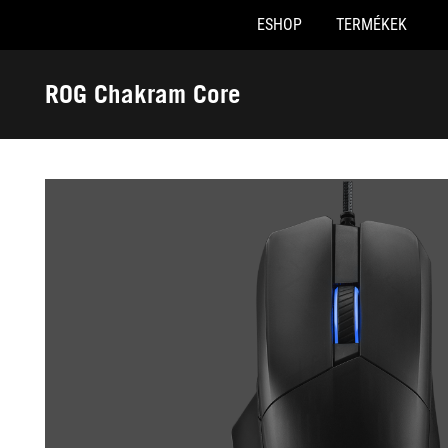
ESHOP
TERMÉKEK
Accessibility links
Skip to content
Accessibility Help
Skip to Menu
ASUS Footer
ROG Chakram Core
-
Galéria