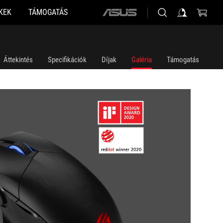
KEK
TÁMOGATÁS
ASUS
home
logo
Áttekintés
Specifikációk
Díjak
Galéria
Támogatás