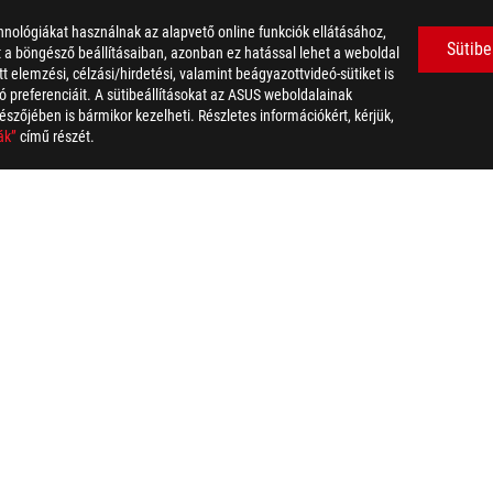
nológiákat használnak az alapvető online funkciók ellátásához,
Sütibe
et a böngésző beállításaiban, azonban ez hatással lehet a weboldal
 elemzési, célzási/hirdetési, valamint beágyazottvideó-sütiket is
 preferenciáit. A sütibeállításokat az ASUS weboldalainak
észőjében is bármikor kezelheti. Részletes információkért, kérjük,
ák”
című részét.
 STRIX XG27ACMEG-G HATSUNE MIKU EDITION
AWARD
S