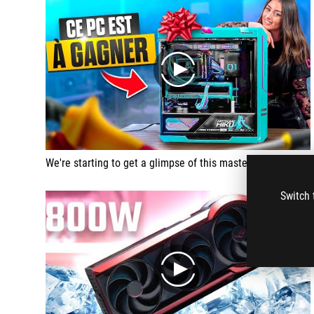
play
We're starting to get a glimpse of this masterclass!
Switch 
play