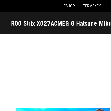
ESHOP
TERMÉKEK
Accessibility links
Skip to content
Accessibility Help
Skip to Menu
ASUS Footer
ROG Strix XG27ACMEG-G Hatsune Miku
-
Díjak