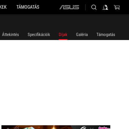
KEK
TÁMOGATÁS
ASUS
home
logo
Áttekintés
Specifikációk
Díjak
Galéria
Támogatás