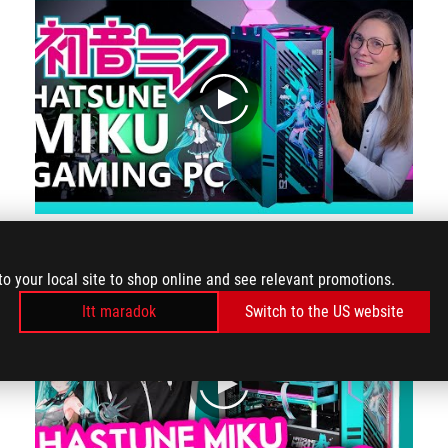
play
This build is very special. It stands out in every single way and you can see how much effort went into each of the individual parts that also fit together so well.
to your local site to shop online and see relevant promotions.
Itt maradok
Switch to the US website
play