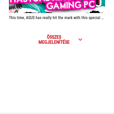
This time, ASUS has really hit the mark with this special edition Hatsune Miku, and the attention to detail in every single product is truly exceptional.
ÖSSZES
MEGJELENÍTÉSE