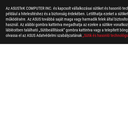
Az ASUSTeK COMPUTER INC. és kapcsolt vállalkozásai sütiket és hasonló tech
például a hitelesítéshez és a biztonság érdekében. Letilthatja ezeket a sütik
működésére. Az ASUS továbbá saját maga vagy harmadik felek által biztosított
használ. Az alábbi gombra kattintva megadhatja az ezekre a sütikre vonatkozó
láblécében található „Sütibeállítások” gombra kattintva vagy a telepített böng
olvassa el az ASUS Adatvédelmi szabályzatának
„Sütik és hasonló technológi
ASUS
Footer
>
GAMER MONITOROK
>
MONITOROK FILTER
>
ROG
TÁMOGATOTT FIZETÉSI MÓDOK
A ROG-RÓL
KEZDŐLAP
NEWSROOM