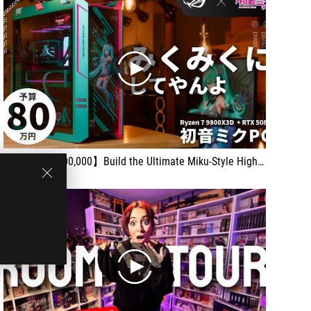
play
【Budget: ¥800,000】Build the Ultimate Miku-Style High-End Gaming PC with ASUS ROG × Hatsune Miku【R7 9800X3D + RTX 5080】
play