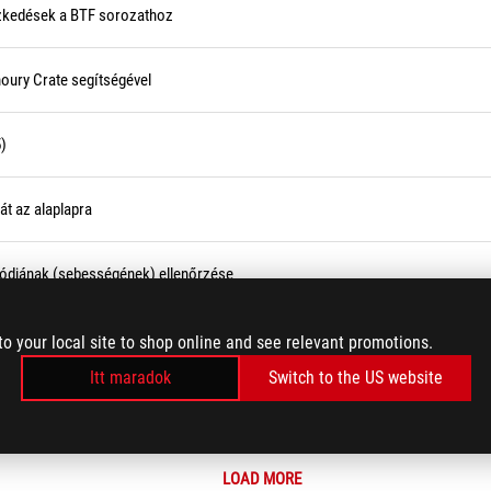
tézkedések a BTF sorozathoz
oury Crate segítségével
)
át az alaplapra
módjának (sebességének) ellenőrzése
lappal kapcsolatos eszközinformáció a Dxdiag segítségével?
to your local site to shop online and see relevant promotions.
Itt maradok
Switch to the US website
tásra?
LOAD MORE