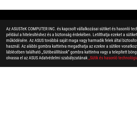
Az ASUSTeK COMPUTER INC. és kapcsolt vállalkozásai sütiket és hasonló tech
például a hitelesítéshez és a biztonság érdekében. Letilthatja ezeket a sütik
működésére. Az ASUS továbbá saját maga vagy harmadik felek által biztosított
használ. Az alábbi gombra kattintva megadhatja az ezekre a sütikre vonatkozó
láblécében található „Sütibeállítások” gombra kattintva vagy a telepített böng
olvassa el az ASUS Adatvédelmi szabályzatának
„Sütik és hasonló technológi
Disclaimer
A pontos specifikációk modellenként eltérhetnek. A képek csak i
*A pontos specifikációk modellenként eltérhetnek. Kérjük, tekin
A terméket (elektromos, elektronikus eszköz, higanytartalmú e
rendelkezések az irányadóak.
Ezen a webhelyen a védjegy-jelölések (TM, ®) azt jelentik, hogy
Államokban és/vagy más országokban bejegyzett védjegy.
A HDMI, a HDMI High-Definition Multimedia Interface és a HDMI
A Federal Communications Commission és az Industry Canada á
Canada weboldalaira a helyi forgalomban kapható termékekről
Az összes műszaki tulajdonság előzetes értesítés nélkül válto
A specifikációk és termékjellemzők modellenként változhatnak, 
A PCB szín és a szoftver verziója előzetes értesítés nélkül vált