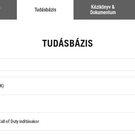
&
Kézikönyv &
Tudásbázis
Dokumentum
TUDÁSBÁZIS
IK)
all of Duty indításakor