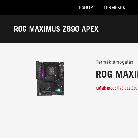
ESHOP
TERMÉKEK
Accessibility links
Skip to content
Accessibility Help
Skip to Menu
ASUS Footer
ROG MAXIMUS Z690 APEX
-
Támogatás
Terméktámogatás
ROG MAXI
Másik modell választása