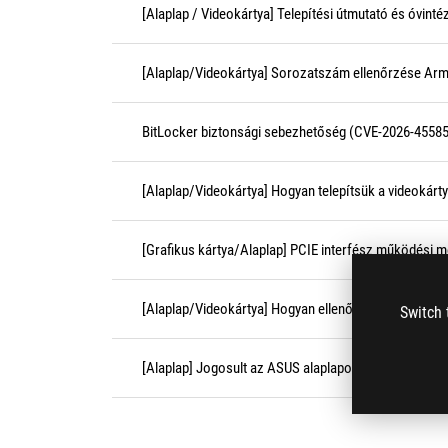
[Alaplap / Videokártya] Telepítési útmutató és óvin
[Alaplap/Videokártya] Sorozatszám ellenőrzése Arm
BitLocker biztonsági sebezhetőség (CVE-2026-45585
[Alaplap/Videokártya] Hogyan telepítsük a videokárty
[Grafikus kártya/Alaplap] PCIE interfész működési 
[Alaplap/Videokártya] Hogyan ellenőrizhető az alap
Switch 
[Alaplap] Jogosult az ASUS alaplapom PUR szolgálta