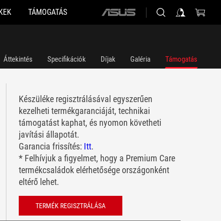
KEK
TÁMOGATÁS
ASUS
home
logo
Áttekintés
Specifikációk
Díjak
Galéria
Támogatás
Készüléke regisztrálásával egyszerűen
kezelheti termékgaranciáját, technikai
támogatást kaphat, és nyomon követheti
javítási állapotát.
Garancia frissítés:
Itt
.
* Felhívjuk a figyelmet, hogy a Premium Care
termékcsaládok elérhetősége országonként
eltérő lehet.
TERMÉK REGISZTRÁLÁSA