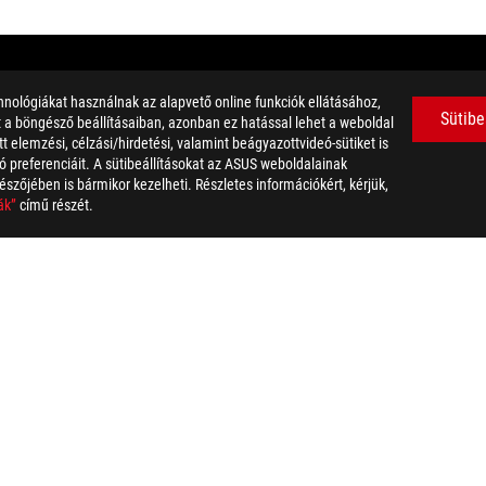
nológiákat használnak az alapvető online funkciók ellátásához,
Sütibe
et a böngésző beállításaiban, azonban ez hatással lehet a weboldal
 elemzési, célzási/hirdetési, valamint beágyazottvideó-sütiket is
 preferenciáit. A sütibeállításokat az ASUS weboldalainak
észőjében is bármikor kezelheti. Részletes információkért, kérjük,
ák”
című részét.
llusztrációk. A részletekért látogasson el a specifikációs oldalakra.
tse meg a specifikációs oldalt.
lem vagy akkumulátor) nem szabad háztartási hulladékként kezelni. A
 a szöveg, védjegy, logó vagy jelmondat védjegyként használatos és ál
 Trade dress kifejezések, valamint a HDMI emblémák a HDMI Licensing
ltal hitelesített termékek az Egyesült Államokban és Kanadában les
.
zhat. A konkrét ajánlatokról érdeklődjön viszonteladójánál. Elképzel
a képek csak illusztrációk. A részletekért kérjük látogasson el a term
ozhat.