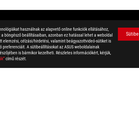
nológiákat használnak az alapvető online funkciók ellátásához,
Sütibe
et a böngésző beállításaiban, azonban ez hatással lehet a weboldal
 elemzési, célzási/hirdetési, valamint beágyazottvideó-sütiket is
 preferenciáit. A sütibeállításokat az ASUS weboldalainak
észőjében is bármikor kezelheti. Részletes információkért, kérjük,
ák”
című részét.
llusztrációk. A részletekért látogasson el a specifikációs oldalakra.
tse meg a specifikációs oldalt.
lem vagy akkumulátor) nem szabad háztartási hulladékként kezelni. A
 a szöveg, védjegy, logó vagy jelmondat védjegyként használatos és ál
 Trade dress kifejezések, valamint a HDMI emblémák a HDMI Licensing
ltal hitelesített termékek az Egyesült Államokban és Kanadában les
.
zhat. A konkrét ajánlatokról érdeklődjön viszonteladójánál. Elképzel
a képek csak illusztrációk. A részletekért kérjük látogasson el a term
ozhat.