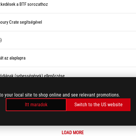
tézkedések a BTF sorozathoz
oury Crate segítségével
)
át az alaplapra
módjának (sebességének) ellenőrzése
lappal kapcsolatos eszközinformáció a Dxdiag segítségével?
to your local site to shop online and see relevant promotions.
Itt maradok
Switch to the US website
tásra?
LOAD MORE