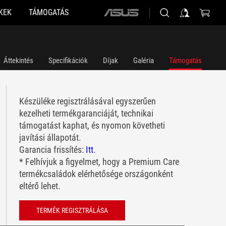
KEK
TÁMOGATÁS
ASUS
home
logo
Áttekintés
Specifikációk
Díjak
Galéria
Támogatás
Készüléke regisztrálásával egyszerűen
kezelheti termékgaranciáját, technikai
támogatást kaphat, és nyomon követheti
javítási állapotát.
Garancia frissítés:
Itt
.
* Felhívjuk a figyelmet, hogy a Premium Care
termékcsaládok elérhetősége országonként
eltérő lehet.
TERMÉK REGISZTRÁLÁSA