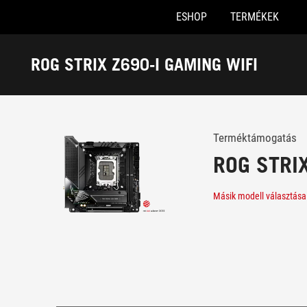
ESHOP
TERMÉKEK
Accessibility links
Skip to content
Accessibility Help
Skip to Menu
ASUS Footer
ROG STRIX Z690-I GAMING WIFI
-
Támogatás
Terméktámogatás
ROG STRIX
Másik modell választása