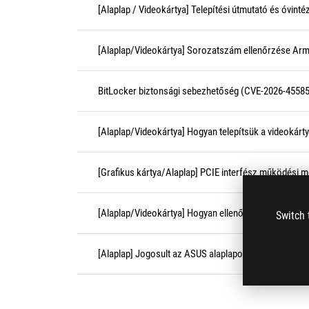
[Alaplap / Videokártya] Telepítési útmutató és óvin
[Alaplap/Videokártya] Sorozatszám ellenőrzése Arm
BitLocker biztonsági sebezhetőség (CVE-2026-45585
[Alaplap/Videokártya] Hogyan telepítsük a videokárty
[Grafikus kártya/Alaplap] PCIE interfész működési 
[Alaplap/Videokártya] Hogyan ellenőrizhető az alap
Switch 
[Alaplap] Jogosult az ASUS alaplapom PUR szolgálta