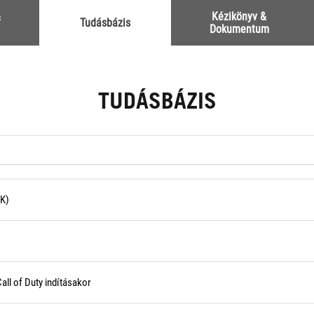
&
Kézikönyv &
Tudásbázis
Dokumentum
TUDÁSBÁZIS
IK)
all of Duty indításakor