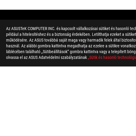
Az ASUSTeK COMPUTER INC. és kapcsolt vállalkozásai sütiket és hasonló tech
például a hitelesítéshez és a biztonság érdekében. Letilthatja ezeket a sütik
működésére. Az ASUS továbbá saját maga vagy harmadik felek által biztosított
használ. Az alábbi gombra kattintva megadhatja az ezekre a sütikre vonatkozó
láblécében található „Sütibeállítások” gombra kattintva vagy a telepített böng
olvassa el az ASUS Adatvédelmi szabályzatának
„Sütik és hasonló technológi
Disclaimer
A pontos specifikációk modellenként eltérhetnek. A képek csak i
*A pontos specifikációk modellenként eltérhetnek. Kérjük, tekin
A terméket (elektromos, elektronikus eszköz, higanytartalmú e
rendelkezések az irányadóak.
Ezen a webhelyen a védjegy-jelölések (TM, ®) azt jelentik, hogy
Államokban és/vagy más országokban bejegyzett védjegy.
A HDMI, a HDMI High-Definition Multimedia Interface és a HDMI
A Federal Communications Commission és az Industry Canada á
Canada weboldalaira a helyi forgalomban kapható termékekről
Az összes műszaki tulajdonság előzetes értesítés nélkül válto
A specifikációk és termékjellemzők modellenként változhatnak, 
A PCB szín és a szoftver verziója előzetes értesítés nélkül vált