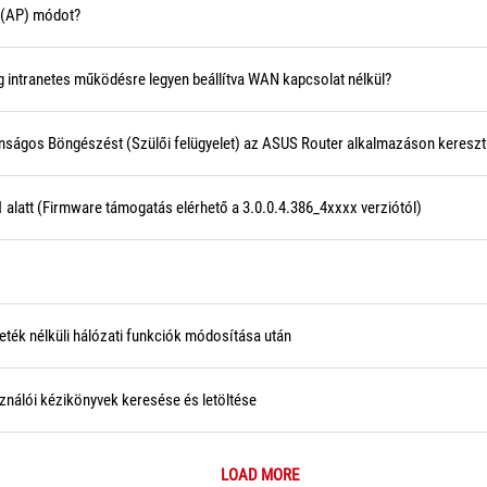
t (AP) módot?
ag intranetes működésre legyen beállítva WAN kapcsolat nélkül?
ztonságos Böngészést (Szülői felügyelet) az ASUS Router alkalmazáson kereszt
alatt (Firmware támogatás elérhető a 3.0.0.4.386_4xxxx verziótól)
eték nélküli hálózati funkciók módosítása után
nálói kézikönyvek keresése és letöltése
LOAD MORE