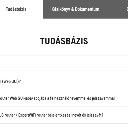
Tudásbázis
Kézikönyv & Dokumentum
TUDÁSBÁZIS
n (Web GUI)?
 router Web GUI-jába/appjába a felhasználónevemmel és jelszavammal
S router / ExpertWiFi router bejelentkezési nevét és jelszavát?