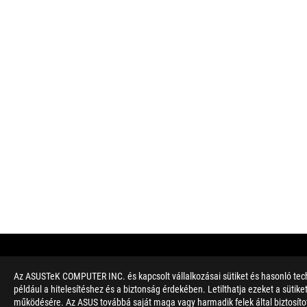
Az ASUSTeK COMPUTER INC. és kapcsolt vállalkozásai sütiket és hasonló tech
Disclaimer
Az USB 3.0, 3.1 (Gen 1 és 2), 3.2 és/vagy Type-C tényleges átvi
például a hitelesítéshez és a biztonság érdekében. Letilthatja ezeket a sütik
egyéb rendszerbeállítási tényezők és a felhasználási környezet
működésére. Az ASUS továbbá saját maga vagy harmadik felek által biztosított