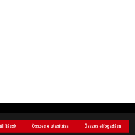
 adatfeldolgozási sebessége, az adott fájl jellemzői, valamint
állítások
Összes elutasítása
Összes elfogadása