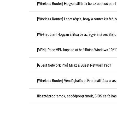
[Wireless Router] Hogyan állítsuk be az access poin
[Wireless Router] Lehetséges, hogy a router kizáról
[Wi-Fi router] Hogyan állítsa be az Egyérintéses Bi
[VPN] IPsec VPN kapcsolat beállítása Windows 10/11 
[Guest Network Pro] Mi az a Guest Network Pro?
[Wireless Router] Vendéghálózat Pro beállítása a vez
Illesztőprogramok, segédprogramok, BIOS és felhasz