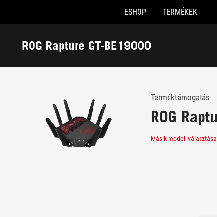
ESHOP
TERMÉKEK
Accessibility links
Skip to content
Accessibility Help
Skip to Menu
ASUS Footer
ROG Rapture GT-BE19000
-
Támogatás
Terméktámogatás
ROG Rapt
Másik modell választása