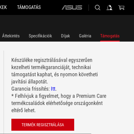
KEK
TÁMOGATÁS
ASUS
home
logo
Áttekintés
Specifikációk
Díjak
Galéria
Támogatás
Készüléke regisztrálásával egyszerűen
kezelheti termékgaranciáját, technikai
támogatást kaphat, és nyomon követheti
javítási állapotát.
Garancia frissítés:
Itt
.
* Felhívjuk a figyelmet, hogy a Premium Care
termékcsaládok elérhetősége országonként
eltérő lehet.
TERMÉK REGISZTRÁLÁSA