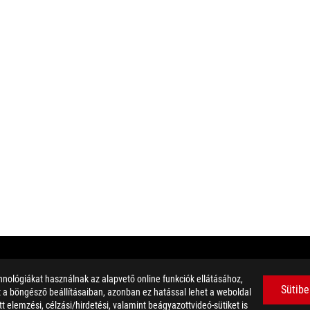
nológiákat használnak az alapvető online funkciók ellátásához,
teli sebességét számos tényező befolyásolja, többek között a készülék
Sütibe
et a böngésző beállításaiban, azonban ez hatással lehet a weboldal
.
 elemzési, célzási/hirdetési, valamint beágyazottvideó-sütiket is