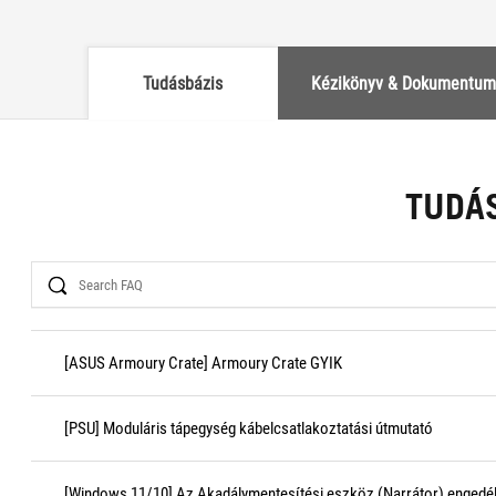
Tudásbázis
Kézikönyv & Dokumentum
TUDÁ
Search
[ASUS Armoury Crate] Armoury Crate GYIK
[PSU] Moduláris tápegység kábelcsatlakoztatási útmutató
[Windows 11/10] Az Akadálymentesítési eszköz (Narrátor) engedély