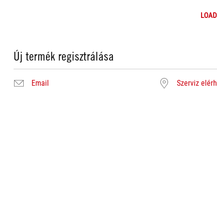
LOAD
Új termék regisztrálása
Email
Szerviz elér