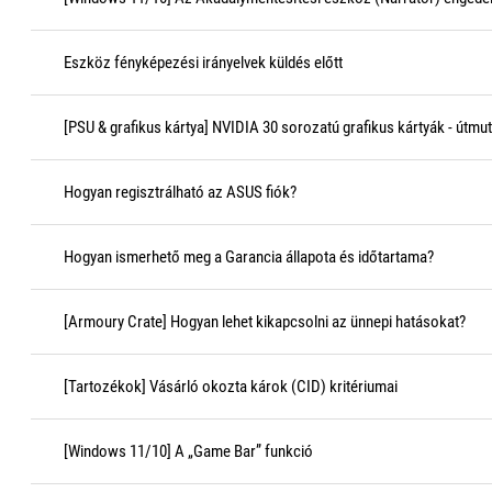
Eszköz fényképezési irányelvek küldés előtt
[PSU & grafikus kártya] NVIDIA 30 sorozatú grafikus kártyák - útmu
Hogyan regisztrálható az ASUS fiók?
Hogyan ismerhető meg a Garancia állapota és időtartama?
[Armoury Crate] Hogyan lehet kikapcsolni az ünnepi hatásokat?
[Tartozékok] Vásárló okozta károk (CID) kritériumai
[Windows 11/10] A „Game Bar” funkció