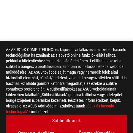
Az ASUSTeK COMPUTER INC. és kapcsolt vállalkozásai sütiket és hasonló
technológiákat használnak az alapvető online funkciók ellátásához,
például a hitelesítéshez és a biztonság érdekében. Letilthatja ezeket a
sütiket a böngésző beállításaiban, azonban ez hatással lehet a weboldal
működésére. Az ASUS továbbá saját maga vagy harmadik felek által
biztosított elemzési, célzási/hirdetési, valamint beágyazottvideó-sütiket is
használ. Az alábbi gombra kattintva megadhatja az ezekre a sütikre
vonatkozó preferenciáit. A sütibeállításokat az ASUS weboldalainak
láblécében található „Sütibeállítások” gombra kattintva vagy a telepített
böngészőjében is bármikor kezelheti. Részletes információkért, kérjük,
olvassa el az ASUS Adatvédelmi szabályzatának
„Sütik és hasonló
technológiák”
című részét.
Sütibeállítások
Disclaimer
A Federal Communications Commission és az Industry Canada á
lesznek forgalmazva. Kérjük, látogasson el az ASUS USA és az