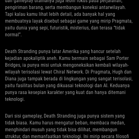
dan gameplay utamanya juga lebih fokus pada perjalanan,
pengiriman barang, serta membangun koneksi antarwilayah.
Tapi kalau kamu lihat lebih detail, ada banyak hal yang
membuatnya layak disebut sebagai game yang mirip Pragmata,
yaitu dunia yang sepi, futuristik, misterius, dan terasa “tidak
normal”.
Death Stranding punya latar Amerika yang hancur setelah
kejadian apokaliptik aneh. Kamu bermain sebagai Sam Porter
Bridges, ia punya misi untuk mengoneksikan kembali wilayah-
wilayah terisolasi lewat Chiral Network. Di Pragmata, Hugh dan
Diana juga tampak berada di lingkungan yang sangat terisolasi,
yaitu fasilitas bulan yang dikuasai teknologi dan AI. Keduanya
punya rasa kesepian karakter yang kuat dan hanya ditemani
teknologi.
Dari sisi gameplay, Death Stranding juga punya sistem yang
tidak biasa. Kamu harus mengatur beban, membaca medan,
menghindari musuh yang tidak bisa dilihat, membangun
struktur, dan memanfaatkan teknologi. Ini mirip secara filosofi