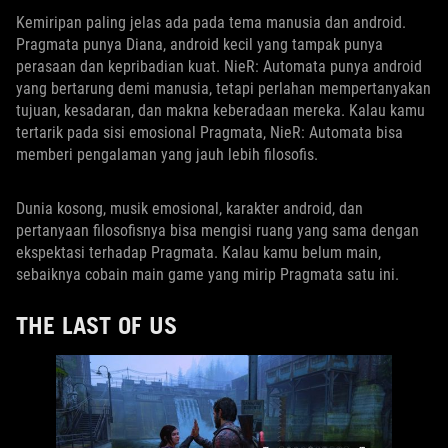
Kemiripan paling jelas ada pada tema manusia dan android.
Pragmata punya Diana, android kecil yang tampak punya
perasaan dan kepribadian kuat. NieR: Automata punya android
yang bertarung demi manusia, tetapi perlahan mempertanyakan
tujuan, kesadaran, dan makna keberadaan mereka. Kalau kamu
tertarik pada sisi emosional Pragmata, NieR: Automata bisa
memberi pengalaman yang jauh lebih filosofis.
Dunia kosong, musik emosional, karakter android, dan
pertanyaan filosofisnya bisa mengisi ruang yang sama dengan
ekspektasi terhadap Pragmata. Kalau kamu belum main,
sebaiknya cobain main game yang mirip Pragmata satu ini.
THE LAST OF US