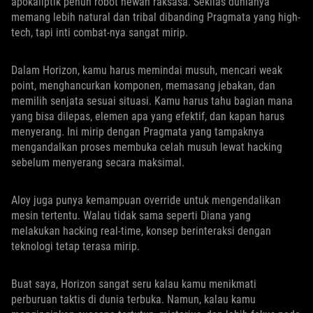
apokaliptik penuh robot hewan raksasa. Sekilas dunianya
memang lebih natural dan tribal dibanding Pragmata yang high-
tech, tapi inti combat-nya sangat mirip.
Dalam Horizon, kamu harus memindai musuh, mencari weak
point, menghancurkan komponen, memasang jebakan, dan
memilih senjata sesuai situasi. Kamu harus tahu bagian mana
yang bisa dilepas, elemen apa yang efektif, dan kapan harus
menyerang. Ini mirip dengan Pragmata yang tampaknya
mengandalkan proses membuka celah musuh lewat hacking
sebelum menyerang secara maksimal.
Aloy juga punya kemampuan override untuk mengendalikan
mesin tertentu. Walau tidak sama seperti Diana yang
melakukan hacking real-time, konsep berinteraksi dengan
teknologi tetap terasa mirip.
Buat saya, Horizon sangat seru kalau kamu menikmati
perburuan taktis di dunia terbuka. Namun, kalau kamu