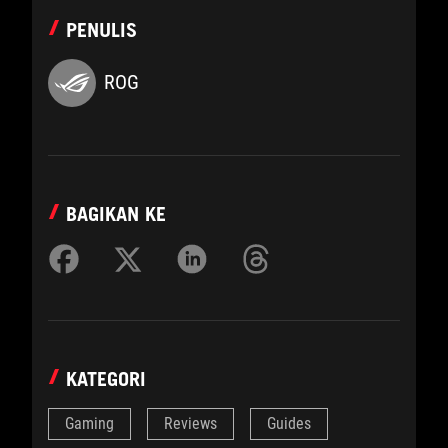
PENULIS
ROG
BAGIKAN KE
KATEGORI
Gaming
Reviews
Guides