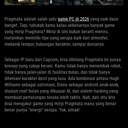
Pragmata adalah salah satu
game PC di 2026
yang naik daun
banget. Tapi, tahukah kamu kalau sebenarnya banyak game
yang mirip Pragmata? Mirip di sini bukan berarti meniru,
melainkan memiliki tipe yang serupa baik dari atmosfer,
mekanik tempur, hubungan karakter, sampai dunianya.
Sebagai IP baru dari Capcom, bisa dibilang Pragmata ini punya
konsep yang cukup berani. Kamu tidak hanya menembak robot,
tidak hanya jalan-jalan di fasilitas bulan, dan tidak hanya
ditemani karakter kecil yang lucu. Ada kombinasi antara Hugh
Williams sebagai astronaut, Diana sebagai android anak-anak,
stasiun riset bulan yang dikuasai AI, dan sistem hacking yang
membuat pertarungan terasa lebih taktis. Nah, dari situ kita
bisa mengukur game yang mirip Pragmata mana yang benar-
benar punya “energi” serupa. Yuk, simak!