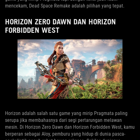
mencekam, Dead Space Remake adalah pilihan yang tepat.
HORIZON ZERO DAWN DAN HORIZON
FORBIDDEN WEST
Horizon adalah salah satu game yang mirip Pragmata paling
serupa jika membahasnya dari segi pertarungan melawan
mesin. Di Horizon Zero Dawn dan Horizon Forbidden West, kamu
berperan sebagai Aloy, pemburu yang hidup di dunia pasca-