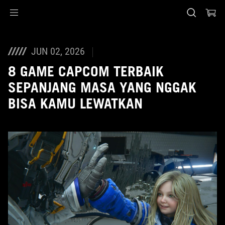
Accessibility links
Skip to content
Accessibility Help
Skip to Menu
ASUS Footer
JUN 02, 2026
8 GAME CAPCOM TERBAIK
SEPANJANG MASA YANG NGGAK
BISA KAMU LEWATKAN