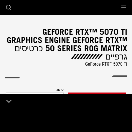
Accessibility link
Accessibility Help
Skip to content
Skip to Menu
ASUS Footer
GEFORCE RTX™ 5070 TI
GRAPHICS ENGINE GEFORCE RTX™
50 SERIES ROG MATRIX כרטיסים
גרפיים
GeForce RTX™ 5070 Ti
סינון:
FILTER
החדש ביותר
0 מוצר
מחק הכל
ROG Matrix
Remove ROG Matrix