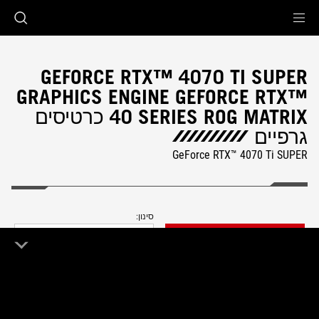
Accessibility link
Accessibility Help
Skip to content
Skip to Menu
ASUS Footer
GEFORCE RTX™ 4070 TI SUPER
GRAPHICS ENGINE GEFORCE RTX™
40 SERIES ROG MATRIX כרטיסים
גרפיים
GeForce RTX™ 4070 Ti SUPER
סינון:
FILTER
החדש ביותר
0 מוצר
מחק הכל
ROG Matrix
Remove ROG Matrix