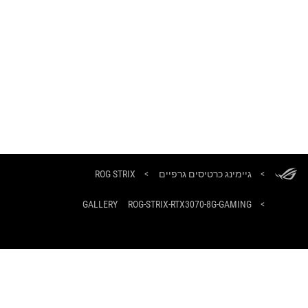
ASUS
Footer
>
גיימינג כרטיסים גרפיים
>
ROG STRIX
GALLERY
ROG-STRIX-RTX3070-8G-GAMING
>
קבלו את ההצעות האחרונות ועוד
הרשמה