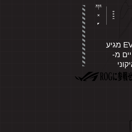
EVANGELION. ROG Strix GeForce RTX ™ 3090 EVA Edition מגיע
ים מ-
קוני