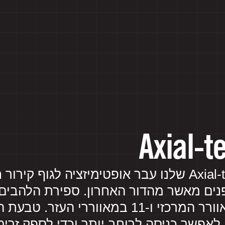
Axial-
עיצוב המאוורר ה-Axial-tech שלנו עבר אופטימיזציה ל
פנים מאשר מהדור האחרון. ספירת הלהבים
המאווררים, עם 13 במאוורר המרכזי ו-11 במא
אפשר כניסה לרוחב יותר וכדי לספק זרימת