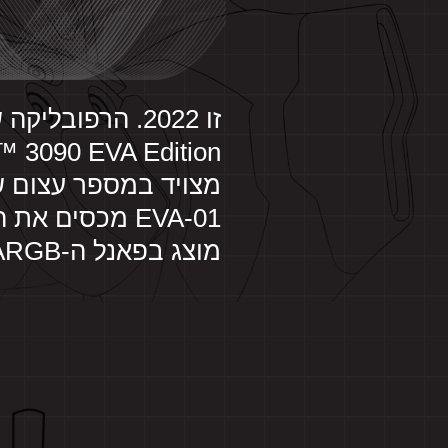
זו 2022. הרפוב
ROG
x
EVANGELION
מצויד במספר עצום ש
-
EVA-01 מכסים 
ציוד
מוצג בפאנל ה-ARGB הקדמי.
EVA
האולטימטיבי.
עוצב
על
ידי
ROG