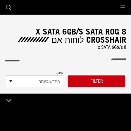
Accessibility link
Accessibility Help
Skip to content
Skip to Menu
ASUS Footer
8 X SATA 6GB/S SATA ROG
CROSSHAIR לוחות אם
8 x SATA 6Gb/s
סינון:
FILTER
החדש ביותר
1 מוצר
מחק הכל
8 x SATA 6Gb/s
ROG Crosshair
Remove 8 x SATA 6Gb/s
Remove ROG Crosshair