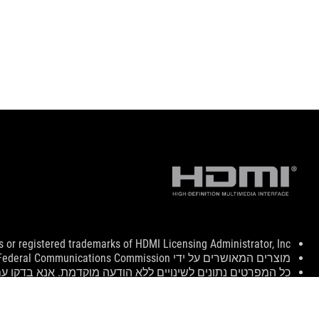
Disclaimer
or registered trademarks of HDMI Licensing Administrator, Inc.
מוצרים המאושרים על ידי Federal Communications Commission ו-Industry Canada יופצו בארצות הברית ובקנדה. אנא בקרו באתרי ASUS USA ו-ASUS Canada לקבלת מידע על מוצרים זמינים מקומית.
כל המפרטים נתונים לשינויים ללא הודעה מוקדמת. אנא בדקו עם
המפרטים והתכונות משתנים לפי דגם, וכל התמונות הן להמחשה 
צבע ה-PCB וגרסאות תוכנה בחבילה עשויים להשתנות ללא הודעה מוקדמת.
שמות המותג והמשאבים המוזכרים הם סימני מסחר של החברו