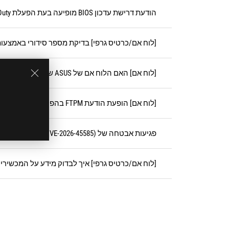
הודעת דרישת עדכון BIOS מופיעה בעת הפעלת Call of Duty
[לוח אם/כרטיס גרפי] בדיקת מספר סידורי באמצעות moury Crate
[לוח אם] האם הלוח אם של ASUS שלי זכאי לשירות PUR?
[לוח אם] הופעת הודעת FTPM בהפעלה הראשונה של לוחות אם מסדרת AM4 או AM5
פגיעות אבטחה של BitLocker (CVE-2026-45585)
[לוח אם/כרטיס גרפי] איך לבדוק מידע על המכשירים הק