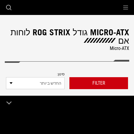
Accessibility link
Accessibility Help
Skip to content
Skip to Menu
ASUS Footer
MICRO-ATX גודל ROG STRIX לוחות
אם
Micro-ATX
סינון:
FILTER
החדש ביותר
1 מוצר
מחק הכל
Micro-ATX
ROG Strix
Remove Micro-ATX
Remove ROG Strix