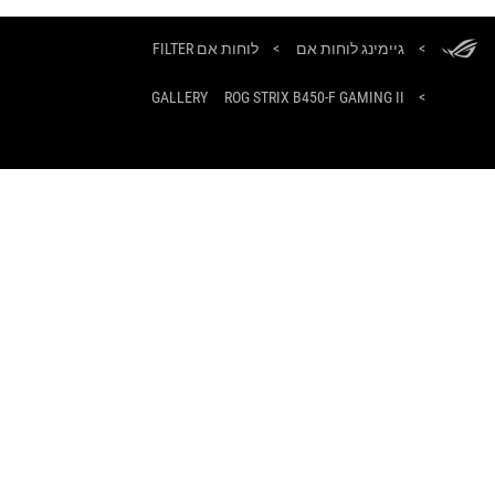
ASUS
Footer
>
גיימינג לוחות אם
>
לוחות אם FILTER
GALLERY
ROG STRIX B450-F GAMING II
>
קבלו את ההצעות האחרונות ועוד
הרשמה
אודות ROG
עמוד הבית
NEWSROOM
tiktok
twitter
facebook