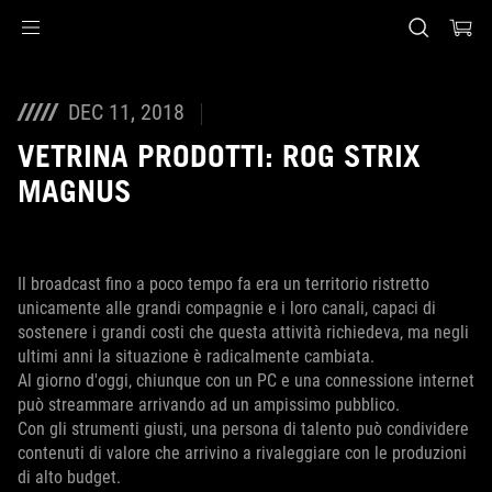
Accessibility links
Skip to content
Accessibility Help
Skip to Menu
Piè di pagina di ASUS
DEC 11, 2018
VETRINA PRODOTTI: ROG STRIX
MAGNUS
Il broadcast fino a poco tempo fa era un territorio ristretto
unicamente alle grandi compagnie e i loro canali, capaci di
sostenere i grandi costi che questa attività richiedeva, ma negli
ultimi anni la situazione è radicalmente cambiata.
Al giorno d'oggi, chiunque con un PC e una connessione internet
può streammare arrivando ad un ampissimo pubblico.
Con gli strumenti giusti, una persona di talento può condividere
contenuti di valore che arrivino a rivaleggiare con le produzioni
di alto budget.