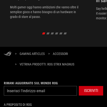
in sal
Molti gamer oggi hanno ambizioni che vanno oltre il
Say hell
semplice gioco e hanno bisogno di un hardware in
it easie
grado di stare al passo.
monitor.
>
GAMING ARTICLES
>
ACCESSORI
>
VETRINA PRODOTTI: ROG STRIX MAGNUS
RIMANI AGGIORNATO SUL MONDO ROG
ISCRIVITI
A PROPOSITO DI ROG