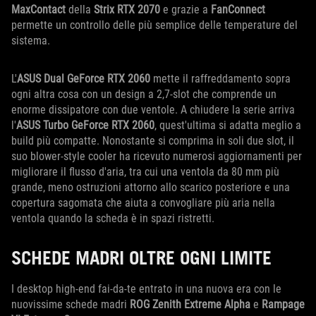
MaxContact
della
Strix RTX 2070
e grazie a
FanConnect
permette un controllo delle più semplice delle temperature del
sistema.
L'
ASUS Dual GeForce RTX 2060
mette il raffreddamento sopra
ogni altra cosa con un design a 2,7-slot che comprende un
enorme dissipatore con due ventole. A chiudere la serie arriva
l'
ASUS Turbo GeForce RTX 2060
, quest'ultima si adatta meglio a
build più compatte. Nonostante si comprima in soli due slot, il
suo blower-style cooler ha ricevuto numerosi aggiornamenti per
migliorare il flusso d'aria, tra cui una ventola da 80 mm più
grande, meno ostruzioni attorno allo scarico posteriore e una
copertura sagomata che aiuta a convogliare più aria nella
ventola quando la scheda è in spazi ristretti.
SCHEDE MADRI OLTRE OGNI LIMITE
I desktop high-end fai-da-te entrato in una nuova era con le
nuovissime schede madri
ROG Zenith Extreme Alpha
e
Rampage