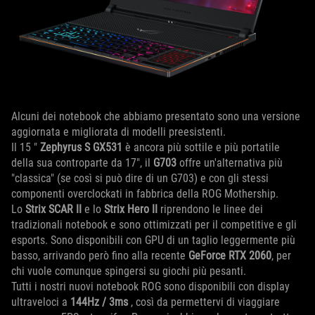
Alcuni dei notebook che abbiamo presentato sono una versione
aggiornata e migliorata di modelli preesistenti.
Il 15 "
Zephyrus S GX531
è ancora più sottile e più portatile
della sua controparte da 17", il
G703
offre un'alternativa più
"classica" (se così si può dire di un G703) e con gli stessi
componenti overclockati in fabbrica della ROG Mothership.
Lo
Strix SCAR II
e lo
Strix Hero II
riprendono le linee dei
tradizionali notebook e sono ottimizzati per il competitive e gli
esports. Sono disponibili con GPU di un taglio leggermente più
basso, arrivando però fino alla recente
GeForce RTX 2060
, per
chi vuole comunque spingersi su giochi più pesanti.
Tutti i nostri nuovi notebook ROG sono disponibili con display
ultraveloci a
144Hz / 3ms
, così da permettervi di viaggiare