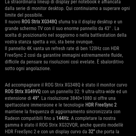
La straordinaria lineup di display per notebook è affiancata
dalla serie di monitor desktop. Qui continuiamo a superare ogni
limite del possibile.
Il nuovo
ROG Strix XG348Q
sfuma tra il display desktop e un
grande schermo TV con il suo enorme pannello da 43" . La
scelta di posizionarlo nel soggiorno o nella battlestation della
vostra stanza spetta a voi, sta bene ovunque.
Il pannello 4K vanta un refresh rate di ben 120Hz con HDR
FreeSync 2 così da garantire immagini estremamente fluide,
difficile da pensare su risoluzioni così evelate. È sbalorditivo
sotto ogni angolazione.
Ad accompagnare il ROG Strix XG348Q è stato il monitor curvo
ROG Strix XG49VQ
con un pannello 32: 9 ultra-ultra-wide ed un
estensione di
49"
. La risoluzione 3840×1080 si offre una
spettacolare immersione e le tecnologie
HDR FreeSync 2
mantiene la frequenza di aggiornamento sincronizzata con
Radeon compatibili fino a
144Hz
. A completare la nostra
gamma è stato il ROG Strix XG32VQR, anche questo modellè
HDR FreeSync 2 e con un display curvo da
32"
che porta la