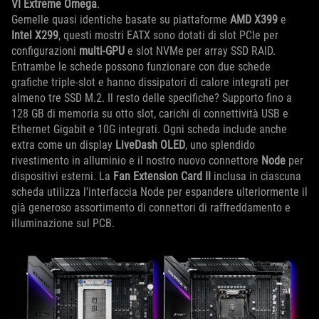
VI Extreme Omega
.
Gemelle quasi identiche basate su piattaforme
AMD X399
e
Intel X299
, questi mostri EATX sono dotati di slot PCIe per
configurazioni
multi-GPU
e slot NVMe per array SSD RAID.
Entrambe le schede possono funzionare con due schede
grafiche triple-slot e hanno dissipatori di calore integrati per
almeno tre SSD M.2. Il resto delle specifiche? Supporto fino a
128 GB di memoria su otto slot, carichi di connettività USB e
Ethernet Gigabit e 10G integrati. Ogni scheda include anche
extra come un display
LiveDash OLED
, uno splendido
rivestimento in alluminio e il nostro nuovo connettore
Node
per
dispositivi esterni. La
Fan Extension Card II
inclusa in ciascuna
scheda utilizza l'interfaccia Node per espandere ulteriormente il
già generoso assortimento di connettori di raffreddamento e
illuminazione sul PCB.