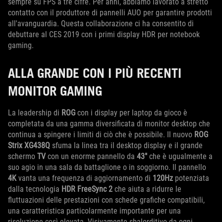
sempre su FPS a tre cifre. Per anni, abbiamo lavorato a stretto
contatto con il produttore di pannelli AUO per garantire prodotti
all'avanguardia. Questa collaborazione ci ha consentito di
debuttare al CES 2019 con i primi display HDR per notebook
gaming.
ALLA GRANDE CON I PIÙ RECENTI
MONITOR GAMING
La leadership di
ROG
con i display per laptop da gioco è
completata da una gamma diversificata di monitor desktop che
continua a spingere i limiti di ciò che è possibile. Il nuovo
ROG
Strix XG438Q
sfuma la linea tra il desktop display e il grande
schermo
TV
con un enorme pannello da
43"
che è ugualmente a
suo agio in una sala da battaglione o in soggiorno. Il pannello
4K
vanta una frequenza di aggiornamento di
120Hz
potenziata
dalla tecnologia
HDR FreeSync 2
che aiuta a ridurre le
fluttuazioni delle prestazioni con schede grafiche compatibili,
una caratteristica particolarmente importante per una
risoluzione così elevata. Visivamente sbalorditivo da ogni