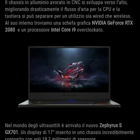
Il chassis in alluminio avorato in CNC si sviluppa verso l'alto,
migliorando drasticamente il flusso d'aria per la CPU e la
tastiera si può separare per un utilizzio sia wired che wireless.
Al suo interno troviamo una schefa grafica
NVIDIA GeForce RTX
2080
e un processore
Intel Core i9
overclockato.
Nel mondo degli ultrasottili è arrivato il nuovo
Zephyrus S
GX701
. Un display di 17" inserito in uno chassis incredibilmente
compatto con soli 18,7 millimetri di spessore.