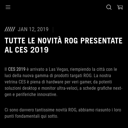
Accessibility links
Skip to content
Accessibility Help
Skip to Menu
Piè di pagina di ASUS
JAN 12, 2019
TUTTE LE NOVITÀ ROG PRESENTATE
AL CES 2019
Il
CES 2019
è arrivato a Las Vegas, riempiendo la città con le
luci della nuova gamma di prodotti targati ROG. La nostra
vetrina CES è piena di hardware per veri gamer, da potenti
soluzioni desktop e monitor ultra-veloci, a schede grafiche next-
gen e periferiche innovative.
Ci sono davvero tantissime novità ROG, abbiamo riasunto i loro
punti fondamentali qui sotto.