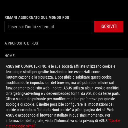
RIMANI AGGIORNATO SUL MONDO ROG
ISCRIVITI
A PROPOSITO DI ROG
HOME
ASUSTeK COMPUTER INC. e le sue società affiliate utilizzano cookie e
PRESSROOM
tecnologie simili per gestire funzioni online essenziali, come
l'autenticazione e la sicurezza. È possibile disabilitare questi cookie
NEWS
modificando le impostazioni del browser, ma ciò potrebbe influire sul
funzionamento del sito web. Inoltre, ASUS utilizza alcuni cookie analitici,
di targeting/adverting e video-embedded forniti da ASUS o da terze parti.
facebook
instagram
youtube
tiktok
discord
Clicca su questo pulsante per modificare le tue preferenze per queste
tipologie di cookie. È inoltre possibile configurare le impostazioni dei
cookie cliccando su "Impostazioni cookie" a piè di pagina dei siti Web
ASUS o accedendo al browser installato in qualsiasi momento. Per
informazioni dettagliate, visita l'Informativa sulla privacy di ASUS
"Cookie
Italy/Italiano
e tecnologie simili"
.