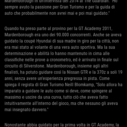
Mardenborough in un'intervista del 2014 al The Guardian. "Ho
sempre avuto la passione per Gran Turismo e per la guida di
auto che probabilmente non avrei mai e poi mai guidato."
Quando ha preso parte al provino per la GT Academy 2011,
Mardenborough era uno dei 90.000 concorrenti. Anche se aveva
guidato la coupé Hyundai di sua madre in giro per la città, non
era mai stato al volante di una vera auto sportiva. Ma la sua
determinazione e abilità lo hanno mantenuto in cima alle
classifiche nelle prove a cronometro, ed è arrivato in finale sul
circuito di Silverstone. Mardenborough, insieme agli altri
finalisti, ha potuto guidare così la Nissan GTR e la 370z a soli 19
anni, senza avere un'esperienza pregressa in pista. Come
spiega il regista di Gran Turismo Neill Blomkamp, "Solo allora ha
imparato a guidare le auto come si deve, come spingere al
massimo e uscire da una curva, tutto ciò che aveva fatto
intuitivamente all'interno del gioco, ma che nessuno gli aveva
mai insegnato davvero."
Nonostante abbia guidato per la prima volta in GT Academy, la