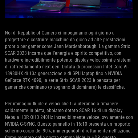
Noi di Republic of Gamers ci impegniamo ogni giorno a
progettare e costruire macchine da gioco ad alte prestazioni
proprio per gamer come Jann Mardenborough. La gamma Strix
SCAR 2023 incarna quell'energia e spirito competitivo, con
hardware incredibilmente potente, display velocissimi e sistemi
di raffreddamento next-gen. Dotata di processori Intel Core i9-
13980HX di 13a generazione e di GPU laptop fino a NVIDIA
GeForce RTX 4090, la serie Strix SCAR 2023 è pensata per i
gamer che dominano (o sognano di dominare) le classifiche.
Per immagini fluide e veloci che ti aiuteranno a rimanere
saldamente in pista, abbiamo dotato SCAR 16 di un display
Nebula HDR OHD 240Hz incredibilmente veloce, ovviamente con
NVIDIA G-SYNC. Questo pannello in 16:10 presenta un rapporto
schermo-corpo del 90%, immergendoti direttamente nell'azione.
Come membro della nostra gamma Nebula HDR, questo