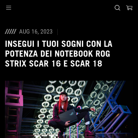
Accessibility links
Skip to content
Accessibility Help
Skip to Menu
Piè di pagina di ASUS
AUG 16, 2023
INSEGUI I TUOI SOGNI CON LA
POTENZA DEI NOTEBOOK ROG
STRIX SCAR 16 E SCAR 18