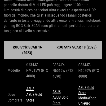
pannello dotato di Mini LED può raggiungere 1100 nit di
luminosità di picco per colori ultra vivaci ed esperienze HDR
fuori dal mondo. Che tu stia inseguendo i fanali posteriori
dell'auto in testa o viaggiando attraverso la Francia, i notebook
gaming ROG Strix SCAR sono gli strumenti perfetti per portare il
tuo gioco al livello successivo.
ROG Strix SCAR 16
ROG Strix SCAR 18 (2023)
(2023)
G634JZ-
G834JY-
G834JZ-
Modello
NM015W (RTX
N6069W (RTX
N6020W (RTX
4080)
4090)
4080)
ASUS Gold
ASUS
ASUS
Store
Dove
ASUS Gold
ASUS Gold
MediaWorld
Comprare
Store
Store
Unieuro