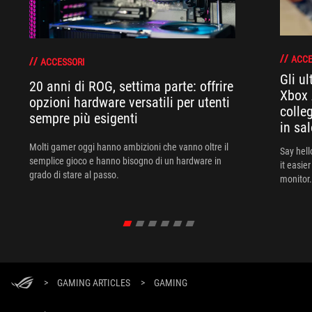
ACCE
ACCESSORI
Gli u
20 anni di ROG, settima parte: offrire
Xbox 
opzioni hardware versatili per utenti
colle
sempre più esigenti
in sal
Molti gamer oggi hanno ambizioni che vanno oltre il
Say hell
semplice gioco e hanno bisogno di un hardware in
it easie
grado di stare al passo.
monitor.
>
GAMING ARTICLES
>
GAMING