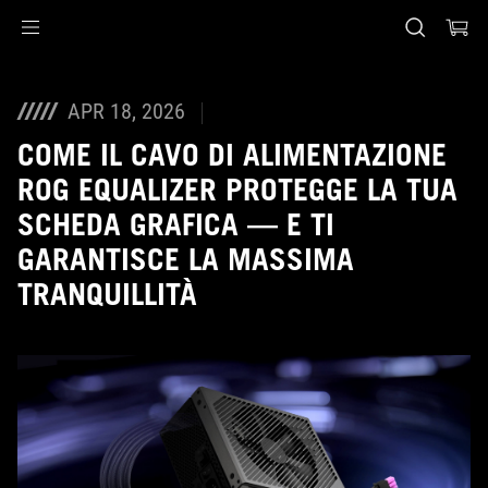
Accessibility links
Skip to content
Accessibility Help
Skip to Menu
Piè di pagina di ASUS
APR 18, 2026
COME IL CAVO DI ALIMENTAZIONE
ROG EQUALIZER PROTEGGE LA TUA
SCHEDA GRAFICA — E TI
GARANTISCE LA MASSIMA
TRANQUILLITÀ