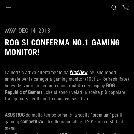
Accessibility links
Skip to content
Accessibility Help
Skip to Menu
Piè di pagina di ASUS
DEC 14, 2018
ROG SI CONFERMA NO.1 GAMING
MONITOR!
La notizia arriva direttamente da
WitsView
, nel suo report
annuale per la categoria gaming monitor (100Hz+ Refresh Rate)
ha evidenziato un dominio incontrastato dei display
ROG -
Republic of Gamers
, che si sono rivelati la scelta più popolare
tra i gamers per il quarto anno consecutivo.
ASUS ROG
da molto tempo ormai è la scelta "
premium
" per il
gaming
competitivo
a livello mondiale e il 2018 non è stato da
meno.