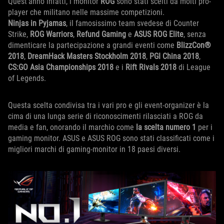
Quest'anno infatti, i monitor
ROG
sono stati scelti da molti pro-
player che militano nelle massime competizioni.
Ninjas in Pyjamas
, il famosissimo team svedese di Counter
Strike,
ROG Warriors
,
Refund Gaming
e
ASUS ROG Elite
, senza
dimenticare la partecipazione a grandi eventi come
BlizzCon®
2018
,
DreamHack Masters Stockholm 2018
,
PGI China 2018
,
CS:GO Asia Championships 2018
e i
Rift Rivals 2018
di League
of Legends.
Questa scelta condivisa tra i vari pro e gli event-organizer è la
cima di una lunga serie di riconoscimenti rilasciati a ROG da
media e fan, onorando il marchio come
la scelta numero 1
per i
gaming monitor. ASUS e ASUS ROG sono stati classificati come i
migliori marchi di gaming-monitor in 18 paesi diversi.