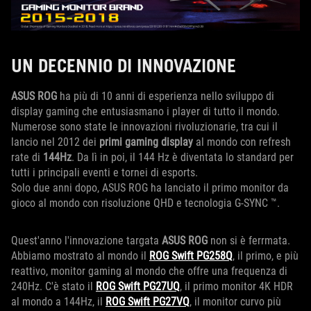
UN DECENNIO DI INNOVAZIONE
ASUS ROG
ha più di 10 anni di esperienza nello sviluppo di
display gaming che entusiasmano i player di tutto il mondo.
Numerose sono state le innovazioni rivoluzionarie, tra cui il
lancio nel 2012 dei
primi gaming display
al mondo con refresh
rate di
144Hz
. Da lì in poi, il 144 Hz è diventata lo standard per
tutti i principali eventi e tornei di esports.
Solo due anni dopo, ASUS ROG ha lanciato il primo monitor da
gioco al mondo con risoluzione QHD e tecnologia G-SYNC ™.
Quest'anno l'innovazione targata
ASUS ROG
non si è ferrmata.
Abbiamo mostrato al mondo il
ROG Swift PG258Q
, il primo, e più
reattivo, monitor gaming al mondo che offre una frequenza di
240Hz. C'è stato il
ROG Swift PG27UQ
, il primo monitor 4K HDR
al mondo a 144Hz, il
ROG Swift PG27VQ
, il monitor curvo più