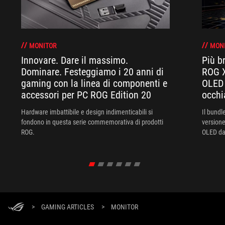
MONITOR
MON
Innovare. Dare il massimo.
Più br
Dominare. Festeggiamo i 20 anni di
ROG X
gaming con la linea di componenti e
OLED 
accessori per PC ROG Edition 20
occhi
Hardware imbattibile e design indimenticabili si
Il bund
fondono in questa serie commemorativa di prodotti
versione
ROG.
OLED da 
XREAL R
un'esper
>
GAMING ARTICLES
>
MONITOR