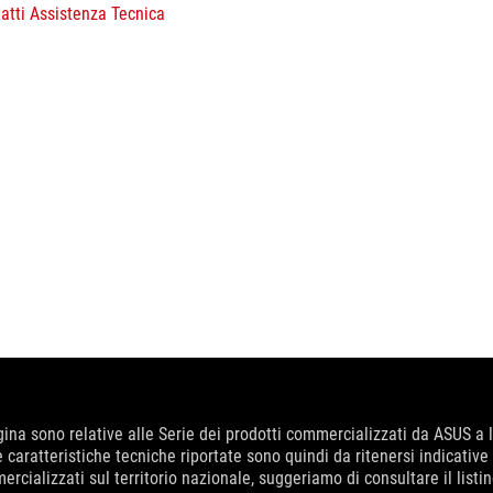
atti Assistenza Tecnica
ina sono relative alle Serie dei prodotti commercializzati da ASUS a
 Le caratteristiche tecniche riportate sono quindi da ritenersi indicat
rcializzati sul territorio nazionale, suggeriamo di consultare il listi