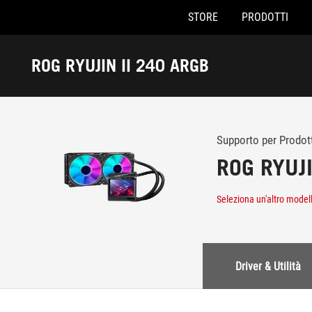
STORE
PRODOTTI
Accessibility links
Skip to content
Accessibility Help
Skip to Menu
Piè di pagina di ASUS
ROG RYUJIN II 240 ARGB
-
Assistenza
Supporto per Prodot
ROG RYUJI
Seleziona un'altro model
Driver & Utilità