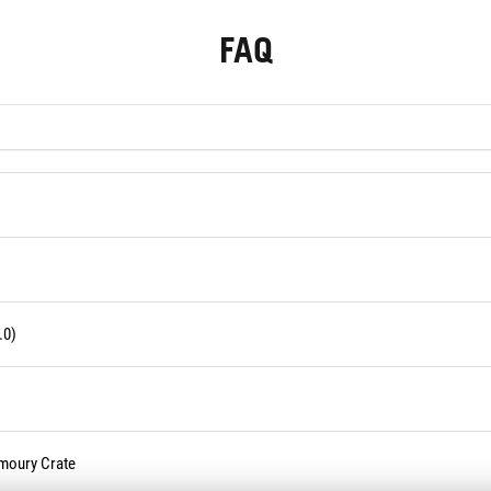
FAQ
.0)
rmoury Crate