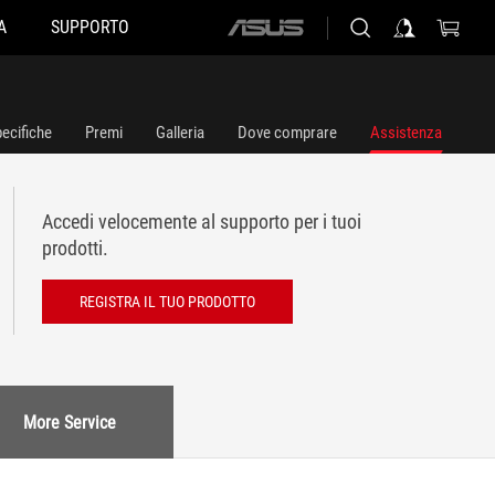
A
SUPPORTO
ASUS
home
logo
ecifiche
Premi
Galleria
Dove comprare
Assistenza
Accedi velocemente al supporto per i tuoi
prodotti.
REGISTRA IL TUO PRODOTTO
More Service