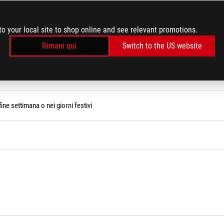
estive Effects?
to your local site to shop online and see relevant promotions.
Rimani qui
Switch to the US website
serie AIO
Q
ine settimana o nei giorni festivi