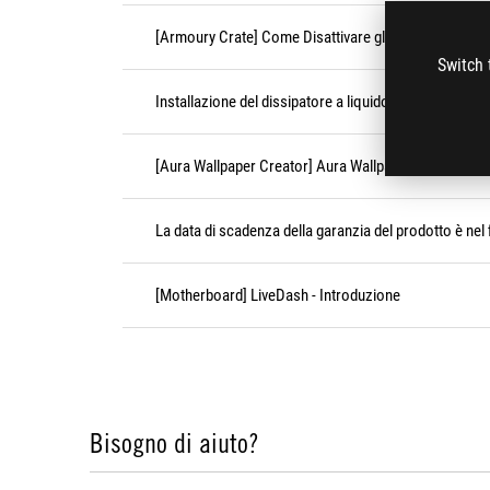
[Armoury Crate] Come Disattivare gli effetti festivi F
Switch 
Installazione del dissipatore a liquido ROG RYUJIN II 
[Aura Wallpaper Creator] Aura Wallpaper Creator FA
La data di scadenza della garanzia del prodotto è nel f
[Motherboard] LiveDash - Introduzione
Bisogno di aiuto?