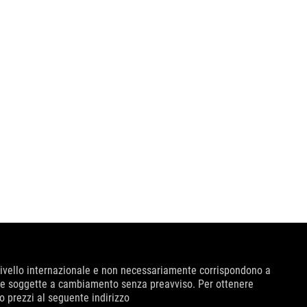
 livello internazionale e non necessariamente corrispondono a
ive e soggette a cambiamento senza preavviso. Per ottenere
no prezzi al seguente indirizzo