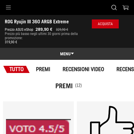
Accessibility links
ROG Ryujin III 360 ARGB Extreme
Skip to content
Accessibility Help
Skip to Menu
Piè di pagina di ASUS
ACQUISTA
-
289,90 €
Prezzo ASUS eShop
329,90 €
Premi
Prezzo più basso negli ultimi 30 giorni prima della
promozione:
319,90 €
MENU
Panoramica
TUTTO
PREMI
RECENSIONI VIDEO
RECENS
Panoramica
Specifiche
PREMI
(12)
Premi
Galleria
Dove comprare
Assistenza