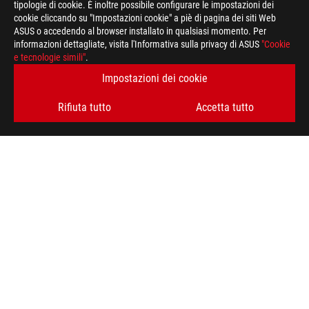
tipologie di cookie. È inoltre possibile configurare le impostazioni dei
cookie cliccando su "Impostazioni cookie" a piè di pagina dei siti Web
ASUS o accedendo al browser installato in qualsiasi momento. Per
informazioni dettagliate, visita l'Informativa sulla privacy di ASUS
"Cookie
e tecnologie simili"
.
Impostazioni dei cookie
Rifiuta tutto
Accetta tutto
Piè
di
>
GAMING DISSIPATORI CPU
>
ROG RYUJIN
pagina
di
>
ROG RYUJIN III 360 ARGB EXTREME
AWARD
ASUS
RIMANI AGGIORNATO SUL MONDO ROG