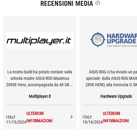
RECENSIONI MEDIA
(7)
La nostra build ha potuto contare sulla
ASUS ROG ci ha inviato un p
scheda madre ASUS ROG Maximus
speciale: dalla ASUS ROG M
Z890E Hero, accompagnata da 48 GB di
Z890 HERO, alla memoria G.SK
RAM Kingston Fury Renegade DDR5-
ultima generazione, fino al diss
Multiplayer.it
Hardware Upgrade
8400 e con il comparto grafico
ROG RYUJIN III 360 ARGB EXTR
sostenuto da una ASUS TUF GeForce
suo interno c'è tutto ciò che se
RTX 4070 Ti Super con 16 GB GDDR6. Il
assemblare un PC attorno ai nuo
ULTERIORI
ULTERIORI
tutto raffreddato da un ASUS ROG Ryujin
Core Ultra 200S. Diamo via all'u
ITALY
ITALY
INFORMAZIONI
INFORMAZIONI
11/15/2024
10/14/2024
III 360 Extreme.