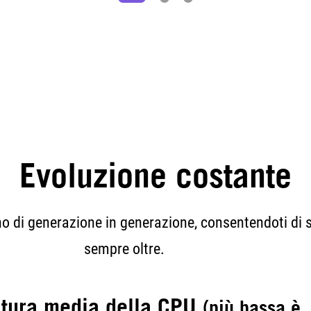
Evoluzione costante
o di generazione in generazione, consentendoti di s
sempre oltre.
tura media della CPU
(più bassa è,