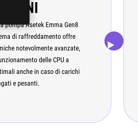
AZIONI
lla pompa Asetek Emma Gen8
tema di raffreddamento offre
rmiche notevolmente avanzate,
funzionamento delle CPU a
imali anche in caso di carichi
ngati e pesanti.