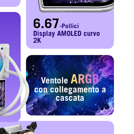
6.67
-Pollici
Display AMOLED curvo
2K
ARGB
Ventole
con collegamento a
cascata