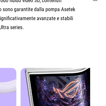
modo fluido video 3D, contenuti
to sono garantite dalla pompa Asetek
ignificativamente avanzate e stabili
ltra series.