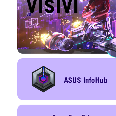
visivi
3D
ASUS InfoHub