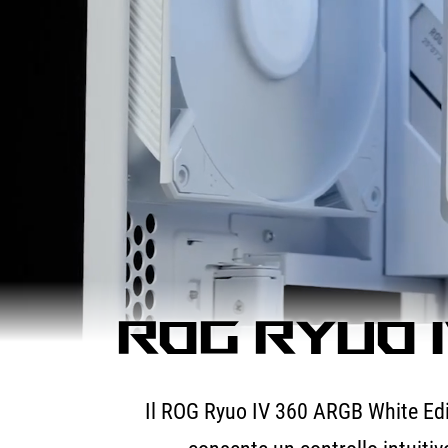
ROG RYUO I
Il ROG Ryuo IV 360 ARGB White Edit