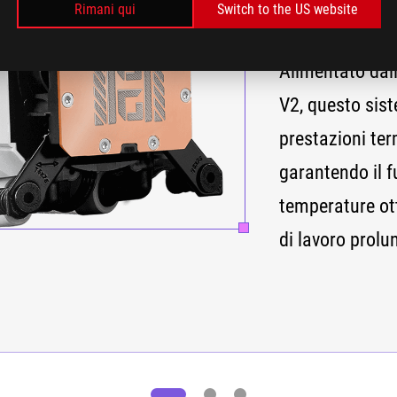
PREST
Rimani qui
Switch to the US website
Alimentato da
V2, questo sis
prestazioni te
garantendo il 
temperature ott
di lavoro prolu