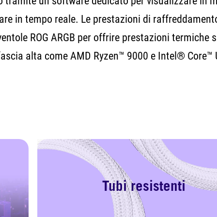
o tramite un software dedicato per visualizzare in 
are in tempo reale. Le prestazioni di raffreddamen
entole ROG ARGB per offrire prestazioni termiche s
fascia alta come AMD Ryzen™ 9000 e Intel® Core™ U
Tubi resistenti