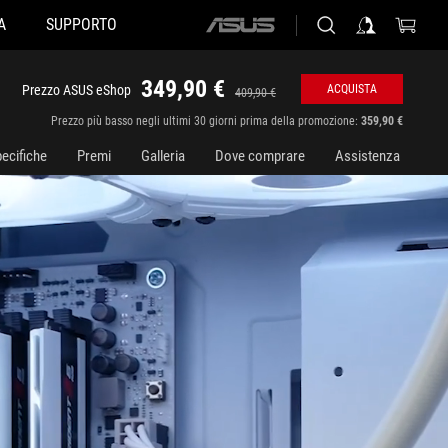
A
SUPPORTO
ASUS
home
logo
349,90 €
Prezzo ASUS eShop
ACQUISTA
409,90 €
Prezzo più basso negli ultimi 30 giorni prima della promozione:
359,90 €
ecifiche
Premi
Galleria
Dove comprare
Assistenza