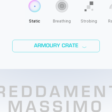
Static
Breathing
Strobing
R
ARMOURY CRATE
﹀
REDDAMEN
MASSIMO