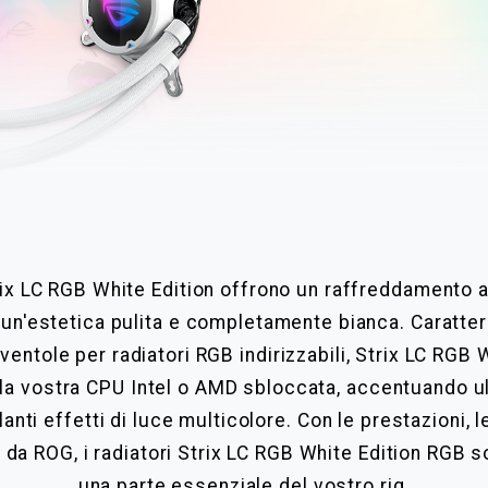
rix LC RGB White Edition offrono un raffreddamento a
 un'estetica pulita e completamente bianca. Caratter
ventole per radiatori RGB indirizzabili, Strix LC RGB
ella vostra CPU Intel o AMD sbloccata, accentuando u
anti effetti di luce multicolore. Con le prestazioni, l
e da ROG, i radiatori Strix LC RGB White Edition RGB s
una parte essenziale del vostro rig.