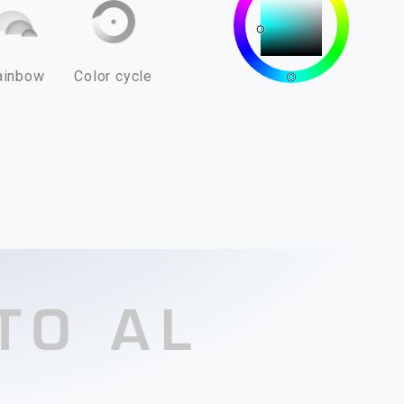
ainbow
Color cycle
TO AL