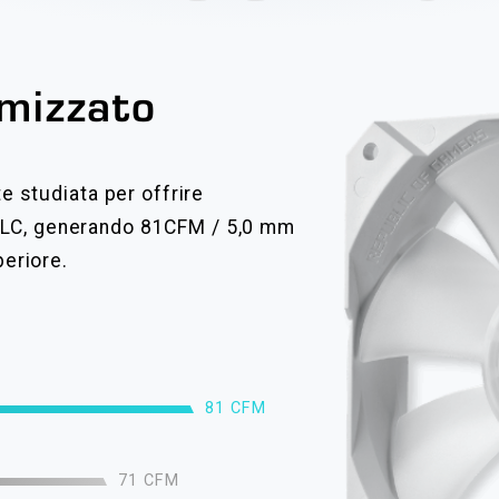
imizzato
e studiata per offrire
ix LC, generando 81CFM / 5,0 mm
eriore.
81 CFM
71 CFM