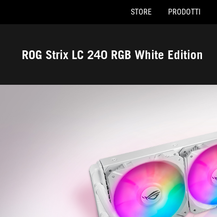
STORE
PRODOTTI
Accessibility links
Skip to content
Accessibility Help
Skip to Menu
Piè di pagina di ASUS
ROG Strix LC 240 RGB White Edition