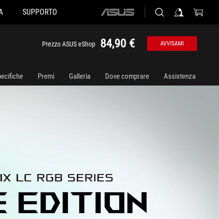
A
SUPPORTO
ASUS
home
logo
84,90 €
Prezzo ASUS eShop
AVVISAMI
ecifiche
Premi
Galleria
Dove comprare
Assistenza