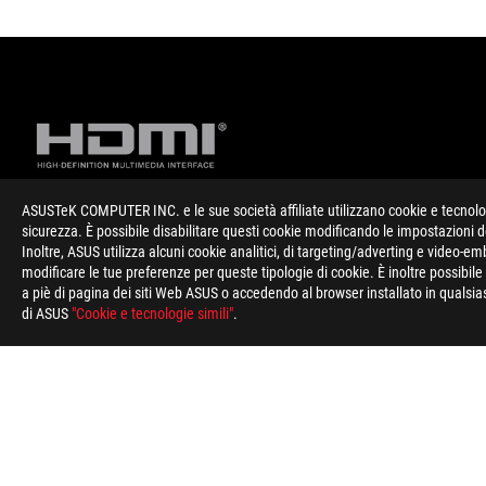
ASUSTeK COMPUTER INC. e le sue società affiliate utilizzano cookie e tecnologi
sicurezza. È possibile disabilitare questi cookie modificando le impostazioni 
Disclaimer
ATTENZIONE: Le caratteristiche tecniche descritte in questa pa
Inoltre, ASUS utilizza alcuni cookie analitici, di targeting/adverting e video-e
quelle presenti sui Singoli Modelli commercializzati in Italia.
modificare le tue preferenze per queste tipologie di cookie. È inoltre possibil
informazioni su prezzi e configurazioni relative ai modelli comm
a piè di pagina dei siti Web ASUS o accedendo al browser installato in qualsias
informazioni su prezzi e configurazioni relative ai modelli comm
di ASUS
"Cookie e tecnologie simili"
.
I termini HDMI, Interfaccia multimediale ad alta definizione 
commerciali o marchi commerciali registrati di HDMI Licensing 
Piè
di
pagina
>
GAMING SCHEDE VIDEO
>
ROG MATRIX
>
ROG MA