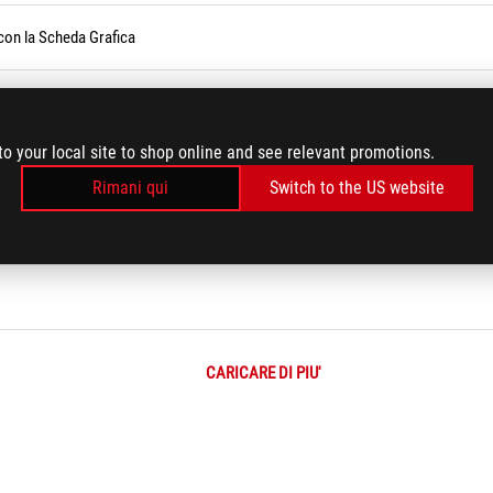
 con la Scheda Grafica
tà di funzionamento (velocità) dell’interfaccia PCIE
to your local site to shop online and see relevant promotions.
ione dei problemi
Rimani qui
Switch to the US website
ormazioni relative alla scheda madre con Dxdiag?
CARICARE DI PIU'