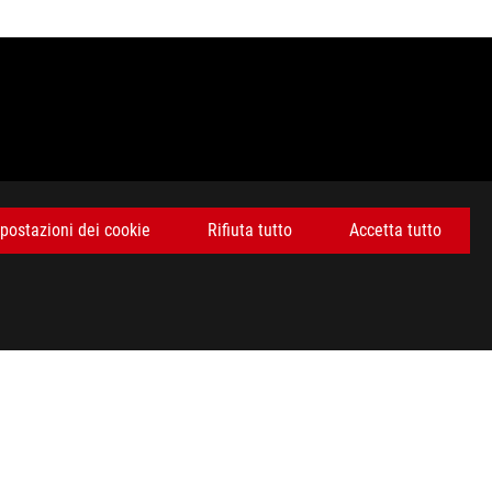
postazioni dei cookie
Rifiuta tutto
Accetta tutto
 livello internazionale e non necessariamente corrispondono a
ive e soggette a cambiamento senza preavviso. Per ottenere
rizione delle specifiche tecniche del singolo prodotto. Per
ente indirizzo: http://www.asusworld.it/.
ale HDMI (HDMI Trade dress) e i loghi HDMI sono marchi