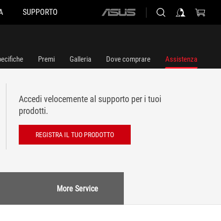
A
SUPPORTO
ASUS
home
logo
ecifiche
Premi
Galleria
Dove comprare
Assistenza
Accedi velocemente al supporto per i tuoi
prodotti.
REGISTRA IL TUO PRODOTTO
More Service