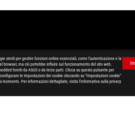
e simili per gestire funzioni online essenziali, come l'autenticazione e la
Im
del browser, ma ciò potrebbe influire sul funzionamento del sito web.
gina sono relative alle serie dei prodotti commercializzati da ASUS a
mbedded forniti da ASUS o da terze parti. Clicca su questo pulsante per
 Le caratteristiche tecniche riportate sono quindi da ritenersi indicat
e configurare le impostazioni dei cookie cliccando su "Impostazioni cookie"
ercializzati sul sito ufficiale eShop, suggeriamo di consultare la desc
i momento. Per informazioni dettagliate, visita l'Informativa sulla privacy
ercializzati sul territorio nazionale, suggeriamo di consultare il segu
HDMI (HDMI High-Definition Multimedia Interface), immagine commerci
Administrator, Inc.
TRIX PLATINUM GEFORCE RTX™ 4090 24GB GDDR6X
SUPPORT