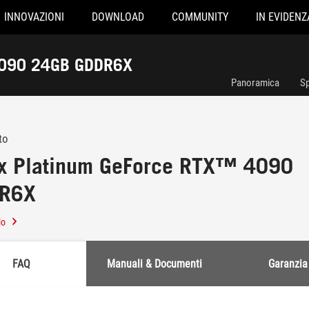
INNOVAZIONI
DOWNLOAD
COMMUNITY
IN EVIDENZ
4090 24GB GDDR6X
Panoramica
Sp
to
x Platinum GeForce RTX™ 4090
DR6X
lo
FAQ
Manuali & Documenti
Garanzia