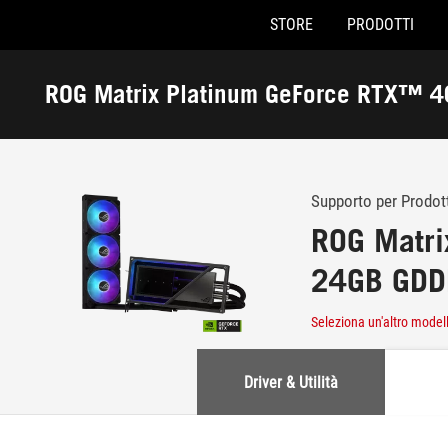
STORE
PRODOTTI
Accessibility links
Skip to content
Accessibility Help
Skip to Menu
Piè di pagina di ASUS
ROG Matrix Platinum GeForce RTX™ 
-
Assistenza
Supporto per Prodot
ROG Matri
24GB GD
Seleziona un'altro model
Driver & Utilità