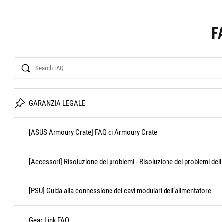
F
Search
GARANZIA LEGALE
[ASUS Armoury Crate] FAQ di Armoury Crate
[Accessori] Risoluzione dei problemi - Risoluzione dei problemi dell
[PSU] Guida alla connessione dei cavi modulari dell’alimentatore
Gear Link FAQ