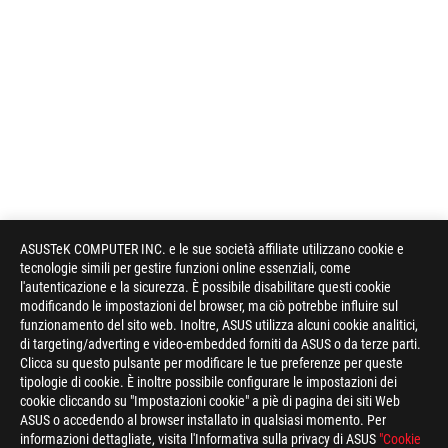
ASUSTeK COMPUTER INC. e le sue società affiliate utilizzano cookie e
tecnologie simili per gestire funzioni online essenziali, come
l'autenticazione e la sicurezza. È possibile disabilitare questi cookie
modificando le impostazioni del browser, ma ciò potrebbe influire sul
funzionamento del sito web. Inoltre, ASUS utilizza alcuni cookie analitici,
di targeting/adverting e video-embedded forniti da ASUS o da terze parti.
Clicca su questo pulsante per modificare le tue preferenze per queste
Disclaimer
ATTENZIONE: Le caratteristiche tecniche descritte in questa pa
tipologie di cookie. È inoltre possibile configurare le impostazioni dei
a livello internazionale e non necessariamente corrispondono a 
cookie cliccando su "Impostazioni cookie" a piè di pagina dei siti Web
caratteristiche tecniche riportate sono quindi da ritenersi in
ASUS o accedendo al browser installato in qualsiasi momento. Per
informazioni su prezzi e configurazioni relative ai modelli comm
informazioni dettagliate, visita l'Informativa sulla privacy di ASUS
"Cookie