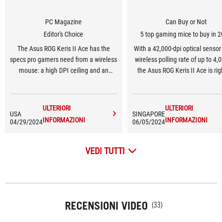
PC Magazine
Can Buy or Not
Editor's Choice
5 top gaming mice to buy in 
The Asus ROG Keris II Ace has the
With a 42,000-dpi optical sensor
specs pro gamers need from a wireless
wireless polling rate of up to 4,
mouse: a high DPI ceiling and an
the Asus ROG Keris II Ace is rig
8,000Hz polling rate with not a gram of
there with its rivals (and also sl
weight more than necessary.
cheaper at S$189). It's designe
right-handers, and is comfortab
ULTERIORI
ULTERIORI
USA
SINGAPORE
use. Buttons are clicky and the 
INFORMAZIONI
INFORMAZIONI
04/29/2024
06/05/2024
wheel is tactile. And you don't n
install any software to tweak se
like polling rate and DPI — they
VEDI TUTTI
adjusted via onboard button
RECENSIONI VIDEO
(33)