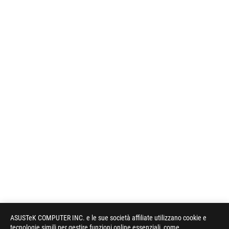
ASUSTeK COMPUTER INC. e le sue società affiliate utilizzano cookie e
tecnologie simili per gestire funzioni online essenziali, come