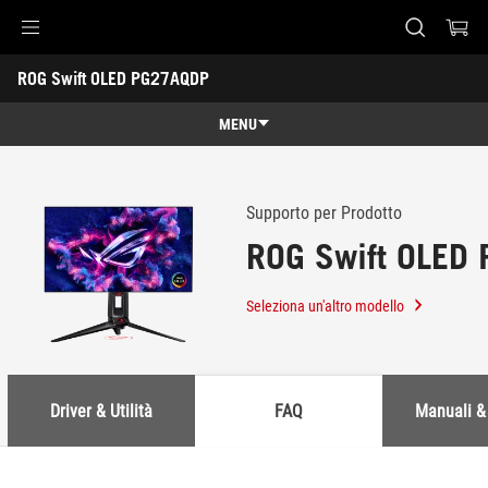
Accessibility links
ROG Swift OLED PG27AQDP
Skip to content
Accessibility Help
Skip to Menu
Piè di pagina di ASUS
-
Assistenza
MENU
Panoramica
Panoramica
Specifiche
Supporto per Prodotto
ROG Swift OLED
Premi
Galleria
Seleziona un'altro modello
Dove comprare
Assistenza
Driver & Utilità
FAQ
Manuali &