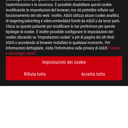
l'autenticazione e la sicurezza. È possibile disabilitare questi cookie
modificando le impostazioni del browser, ma ciò potrebbe influire sul
funzionamento del sito web. Inoltre, ASUS utilizza alcuni cookie analitici,
di targeting/adverting e video-embedded forniti da ASUS o da terze parti.
Clicca su questo pulsante per modificare le tue preferenze per queste
tipologie di cookie. È inoltre possibile configurare le impostazioni dei
cookie cliccando su "Impostazioni cookie" a piè di pagina dei siti Web
ASUS o accedendo al browser installato in qualsiasi momento. Per
informazioni dettagliate, visita l'Informativa sulla privacy di ASUS
"Cookie
e tecnologie simili"
.
Disclaimer
ATTENZIONE: Le caratteristiche tecniche descritte in questa pa
Impostazioni dei cookie
a livello internazionale e non necessariamente corrispondono a 
caratteristiche tecniche riportate sono quindi da ritenersi in
Rifiuta tutto
Accetta tutto
informazioni su prezzi e configurazioni relative ai modelli comm
descrizione delle specifiche tecniche del singolo prodotto. Per 
commercializzati sul territorio nazionale, suggeriamo di consult
I termini HDMI, Interfaccia multimediale ad alta definizione H
commerciale HDMI (HDMI Trade dress) e i loghi HDMI sono marc
Administrator, Inc.
Piè