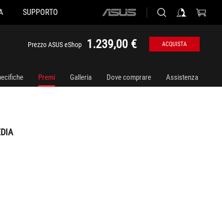
A
SUPPORTO
ASUS
home
logo
1.239,00 €
Prezzo ASUS eShop
ACQUISTA
ecifiche
Premi
Galleria
Dove comprare
Assistenza
DIA