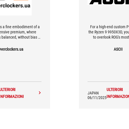
is a fine embodiment of a
For a high-end custom P
nsive premium, where
the Ryzen 9 9950X3D, you 
s balanced, without bias or
to overlook ROG's most
 specific specialization,
motherboard
it does not come cheap.
verclockers.ua
ASCII
ULTERIORI
ULTERIORI
JAPAN
INFORMAZIONI
INFORMAZIO
06/11/2025