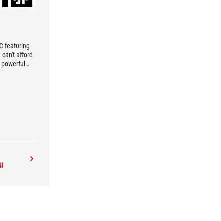
C featuring
can't afford
 powerful
.
NI