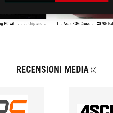
 graphics card #shorts #pcgaming #buildpc #amd #nvidia
The Asus ROG Crosshair X870E Extreme is a top-of-the-line motherboard that has everything you could want, from performance and build quality to pri
RECENSIONI MEDIA
(2)