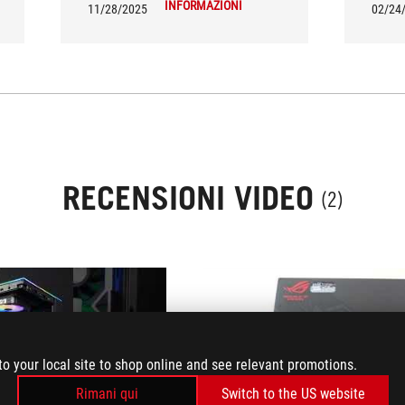
INFORMAZIONI
11/28/2025
02/24
RECENSIONI VIDEO
(2)
to your local site to shop online and see relevant promotions.
play
play
Rimani qui
Switch to the US website