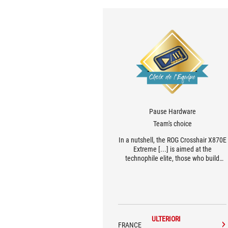
Pause Hardware
Team's choice
In a nutshell, the ROG Crosshair X870E
Extreme [...] is aimed at the
technophile elite, those who build
exceptional machines and want a
product with no compromises. And it
excels in this role. [...] it offers a user
experience that is both premium and
efficient, with coherent technical
choices and an almost irreproachable
ULTERIORI
finish.
FRANCE