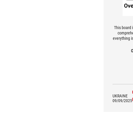
This board 
comprehe
everything i
focus on a
although 
O
UKRAINE
09/09/2025