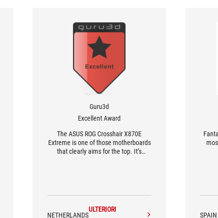
Guru3d
Excellent Award
The ASUS ROG Crosshair X870E
Fanta
Extreme is one of those motherboards
most
that clearly aims for the top. It’s
packed with features, looks great, and
delivers the kind of performance and
stability enthusiasts expect from
ASUS’s flagship ROG lineup.
ULTERIORI
NETHERLANDS
SPAIN