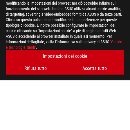
modificando le impostazioni del browser, ma ciò potrebbe influire sul
funzionamento del sito web. Inoltre, ASUS utilizza alcuni cookie analitici,
di targeting/adverting e video-embedded forniti da ASUS o da terze parti.
Clicca su questo pulsante per modificare le tue preferenze per queste
tipologie di cookie. È inoltre possibile configurare le impostazioni dei
cookie cliccando su "Impostazioni cookie" a piè di pagina dei siti Web
ASUS o accedendo al browser installato in qualsiasi momento. Per
informazioni dettagliate, visita l'Informativa sulla privacy di ASUS
"Cookie
e tecnologie simili"
.
Disclaimer
ATTENZIONE: Le caratteristiche tecniche descritte in questa pa
Impostazioni dei cookie
a livello internazionale e non necessariamente corrispondono a 
caratteristiche tecniche riportate sono quindi da ritenersi in
Rifiuta tutto
Accetta tutto
informazioni su prezzi e configurazioni relative ai modelli comm
descrizione delle specifiche tecniche del singolo prodotto. Per 
commercializzati sul territorio nazionale, suggeriamo di consult
I termini HDMI, Interfaccia multimediale ad alta definizione H
commerciale HDMI (HDMI Trade dress) e i loghi HDMI sono marc
Administrator, Inc.
Piè
di
>
GAMING SCHEDE MADRI
>
SCHEDE MADRI FILTER