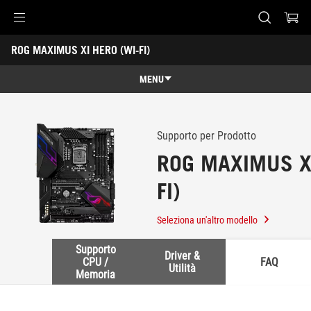
Accessibility links
ROG MAXIMUS XI HERO (WI-FI)
Skip to content
Accessibility Help
Skip to Menu
Piè di pagina di ASUS
-
Assistenza
MENU
Panoramica
Panoramica
Specifiche
Supporto per Prodotto
ROG MAXIMUS XI
Premi
FI)
Galleria
Assistenza
Seleziona un'altro modello
Supporto
Driver &
CPU /
FAQ
Utilità
Memoria