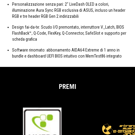
Personalizzazione senza pari: 2" LiveDash OLED a colori,
illuminazione Aura Sync RGB esclusiva di ASUS, incluso un header
RGB e tre header RGB Gen 2 indirizzabili
Design fai-da-te: Scudo I/O premontato, interruttore V_Latch, BIOS
FlashBack™, Q-Code, FlexKey, Q-Connector, SafeSlot e supporto per
scheda grafica
Software rinomato: abbonamento AIDA64 Extreme di 1 anno in
bundle e dashboard UEFI BIOS intuitivo con MemTest86 integrato
PREMI
HKEPC
it