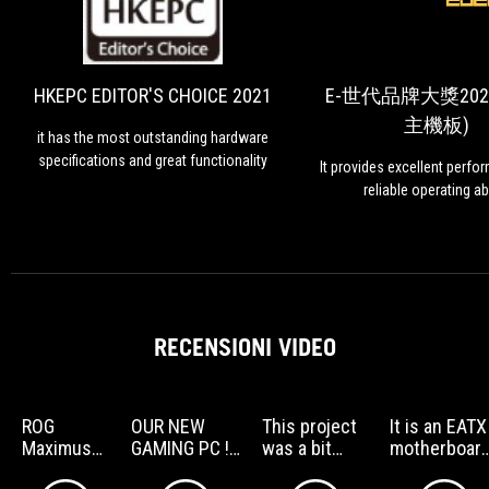
EDITOR'S
has
the
CHOICE
most
2021
outstanding
HKEPC EDITOR'S CHOICE 2021
E-世代品牌大獎202
hardware
主機板)
specifications
it has the most outstanding hardware
and
specifications and great functionality
It provides excellent perf
great
reliable operating abi
functionality
RECENSIONI VIDEO
ROG
OUR NEW
This project
It is an EATX
Maximus
GAMING PC !
was a bit
motherboar
Extreme
(with custom
tiring and
that has all