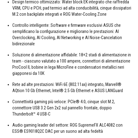
Design termico ottimizzato: Water block EK integrato che raffredda
VRM, CPU e PCH; pad termici ad alta conducibilità, cinque dissipatori
M.2 con backplate integrati e ROG Water-Cooling Zone
Controllo intelligente: Software e firmware esclusivi ASUS che
semplificano la configurazione e migliorano le prestazioni: AI
Overclocking, AI Cooling, AI Networking e AI Noise-Cancelation
bidirezionale
Soluzione di alimentazione affidabile: 18+2 stadi di alimentazione in
team - ciascuno valutato a 100 ampere, connettori di alimentazione
ProCool II, bobine in lega MicroFine e condensatori metallici neri
giapponesi da 10K
Rete ad alte prestazioni: WiFi 6E (802.11ax) integrato, Marvell®
AQtion 10 Gb Ethernet, Intel® 2.5 Gb Ethernet e ASUS LANGuard
Connettività gaming più veloce: PCIe® 4.0, cinque slot M.2,
connettore USB 3.2 Gen 2x2 sul pannello frontale, doppio
Thunderbolt™ 4 USB-C
Audio gaming leader del settore: ROG SupremeFX ALC4082 con
ESS® ES9018Q2C DAC per un suono ad alta fedeltà