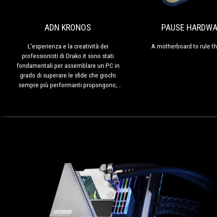
creatività
dei
ADN KRONOS
PAUSE HARDWA
professionisti
di
L'esperienza e la creatività dei
A motherboard to rule th
Drako.it
professionisti di Drako.it sono stati
sono
fondamentali per assemblare un PC in
stati
grado di superare le sfide che giochi
fondamentali
sempre più performanti propongono,
per
con uno stile accattivante e
assemblare
personalizzato disegnato sul case
un
gaming, elegante ed essenziale, mid-
PC
tower ROG Strix Helios RGB ATX/EATX di
in
Republic of Gamers di Asus.
grado
di
superare
le
sfide
che
giochi
sempre
più