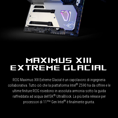
performanti
propongono,
con
uno
stile
accattivante
e
personalizzato
disegnato
sul
case
MAXIMUS XIII
gaming,
elegante
EXTREME GLACIAL
ed
essenziale,
ROG Maximus XIII Extreme Glacial è un capolavoro di ingegneria
mid-
®
collaborativa. Tutto ciò che la piattaforma Intel
Z590 ha da offrire e le
tower
ultime finiture ROG risiedono in assoluta armonia sotto la guida
ROG
®
raffreddata ad acqua dell'EK
UltraBlock. La più bella release per
Strix
ma
®
processori di 11
Gen Intel
è finalmente giunta.
Helios
RGB
ATX/EATX