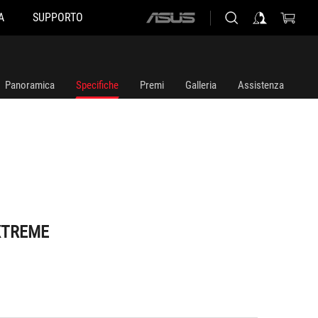
A
SUPPORTO
ASUS
home
logo
Panoramica
Specifiche
Premi
Galleria
Assistenza
XTREME