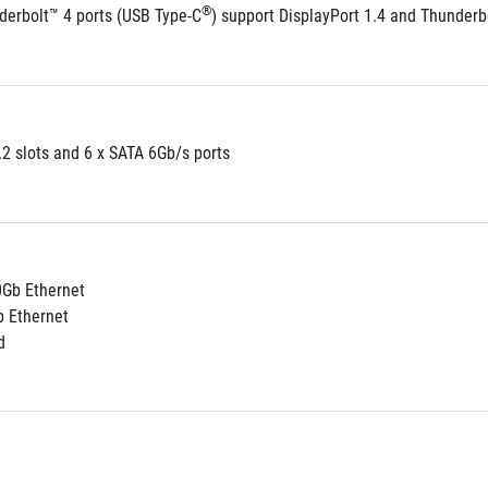
®
derbolt™ 4 ports (USB Type-C
) support DisplayPort 1.4 and Thunderb
Supports 5 x M.2 slots and 6 x SATA 6Gb/s ports	
 10Gb Ethernet	
 2.5Gb Ethernet	
d