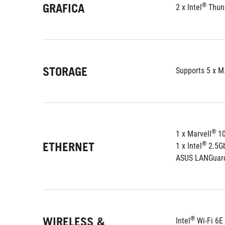
GRAFICA
®
2 x Intel
 Thun
STORAGE
®
1 x Marvell
ETHERNET
®
1 x Intel
ASUS LANGuar
WIRELESS &
®
Intel
 Wi-Fi 6E