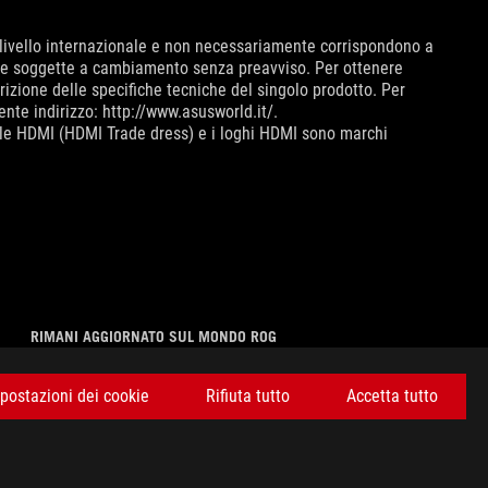
 livello internazionale e non necessariamente corrispondono a
ive e soggette a cambiamento senza preavviso. Per ottenere
rizione delle specifiche tecniche del singolo prodotto. Per
ente indirizzo: http://www.asusworld.it/.
ale HDMI (HDMI Trade dress) e i loghi HDMI sono marchi
RIMANI AGGIORNATO SUL MONDO ROG
ISCRIVITI
postazioni dei cookie
Rifiuta tutto
Accetta tutto
facebook
instagram
youtube
tiktok
discord