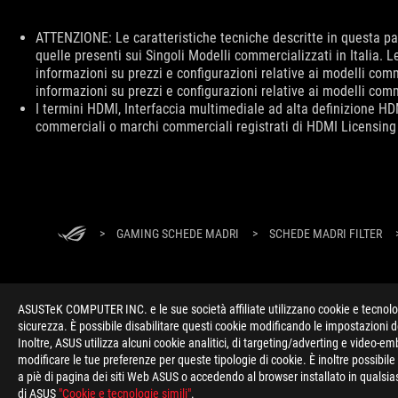
Disclaimer
ATTENZIONE: Le caratteristiche tecniche descritte in questa pa
quelle presenti sui Singoli Modelli commercializzati in Italia.
informazioni su prezzi e configurazioni relative ai modelli comm
informazioni su prezzi e configurazioni relative ai modelli comm
I termini HDMI, Interfaccia multimediale ad alta definizione 
commerciali o marchi commerciali registrati di HDMI Licensing 
Piè
di
pagina
>
GAMING SCHEDE MADRI
>
SCHEDE MADRI FILTER
di
ASUS
ASUSTeK COMPUTER INC. e le sue società affiliate utilizzano cookie e tecnologi
sicurezza. È possibile disabilitare questi cookie modificando le impostazioni 
Inoltre, ASUS utilizza alcuni cookie analitici, di targeting/adverting e video-e
A PROPOSITO DI ROG
HOME
PRESSROOM
NEWS
modificare le tue preferenze per queste tipologie di cookie. È inoltre possibil
a piè di pagina dei siti Web ASUS o accedendo al browser installato in qualsias
di ASUS
"Cookie e tecnologie simili"
.