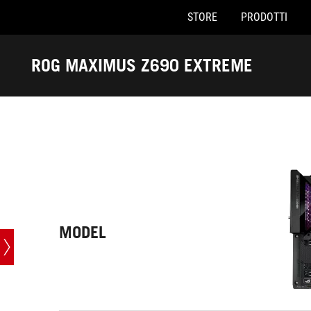
STORE
PRODOTTI
Accessibility links
Skip to content
Accessibility Help
Skip to Menu
Piè di pagina di ASUS
ROG MAXIMUS Z690 EXTREME
-
Specifiche
MODEL