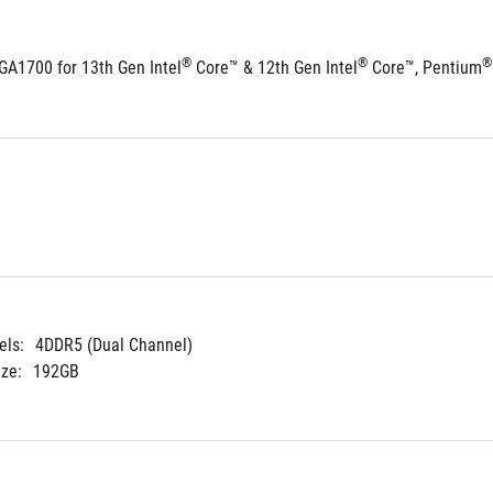
®
®
®
GA1700 for 13th Gen Intel
 Core™ & 12th Gen Intel
 Core™, Pentium
ls:
4DDR5 (Dual Channel)
ze:
192GB