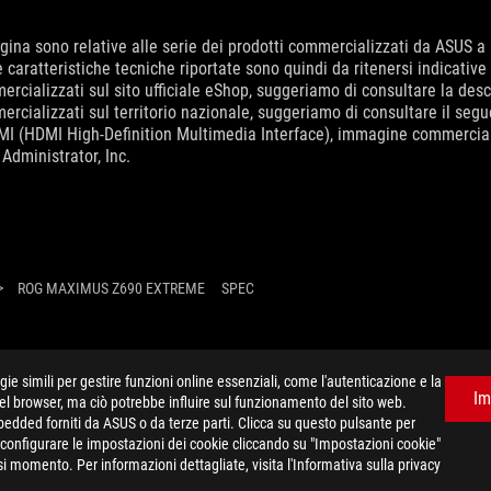
gina sono relative alle serie dei prodotti commercializzati da ASUS a
 Le caratteristiche tecniche riportate sono quindi da ritenersi indicat
ercializzati sul sito ufficiale eShop, suggeriamo di consultare la desc
ercializzati sul territorio nazionale, suggeriamo di consultare il segu
HDMI (HDMI High-Definition Multimedia Interface), immagine commerci
Administrator, Inc.
>
ROG MAXIMUS Z690 EXTREME
SPEC
e simili per gestire funzioni online essenziali, come l'autenticazione e la
Im
del browser, ma ciò potrebbe influire sul funzionamento del sito web.
mbedded forniti da ASUS o da terze parti. Clicca su questo pulsante per
e configurare le impostazioni dei cookie cliccando su "Impostazioni cookie"
i momento. Per informazioni dettagliate, visita l'Informativa sulla privacy