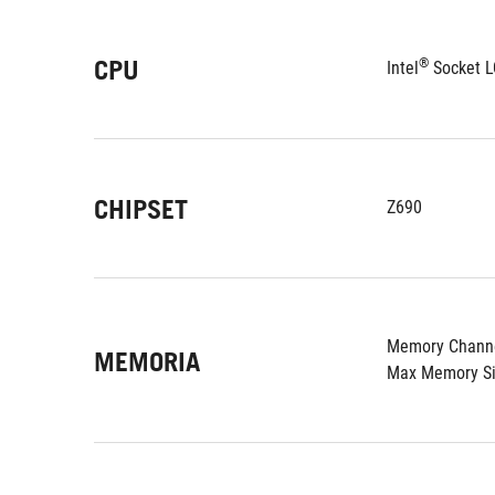
CPU
®
Intel
 Socket L
CHIPSET
Z690
Memory Channe
MEMORIA
Max Memory Si