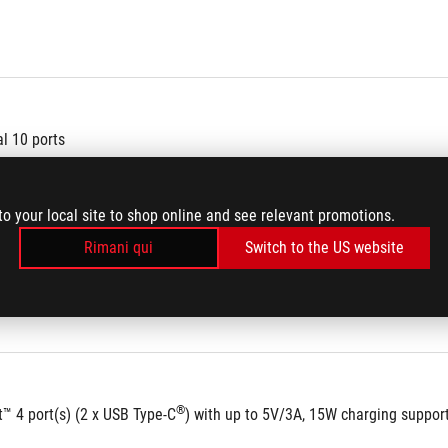
al 10 ports 
Total 10 ports	
to your local site to shop online and see relevant promotions.
Rimani qui
Switch to the US website
®
™ 4 port(s) (2 x USB Type-C
) with up to 5V/3A, 15W charging suppor