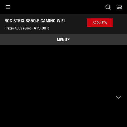
Accessibility links
ROG STRIX B850-E GAMING WIFI
Skip to content
Accessibility Help
Skip to Menu
Piè di pagina di ASUS
ACQUISTA
419,00 €
Prezzo ASUS eShop
MENU
Panoramica
Panoramica
Specifiche
Premi
Galleria
Dove comprare
Assistenza