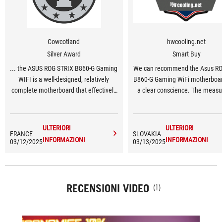
Cowcotland
hwcooling.net
Silver Award
Smart Buy
... the ASUS ROG STRIX B860-G Gaming
We can recommend the Asus ROG
WIFI is a well-designed, relatively
B860-G Gaming WiFi motherboar
complete motherboard that effectively
a clear conscience. The measu
fulfills its role.
things are attractive and t
equipment is rich considering
motherboard's format (Micro A
ULTERIORI
ULTERIORI
FRANCE
SLOVAKIA
whether it's a larger number o
INFORMAZIONI
INFORMAZIONI
03/12/2025
03/13/2025
slots, a number of USB ports 
robust VRM design.
RECENSIONI VIDEO
(1)