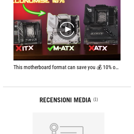
play
This motherboard format can save you 💰 10% on your PC! - ATX vs mATX vs ITX
RECENSIONI MEDIA
(1)