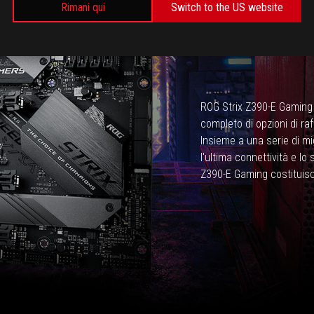
Rimani qui
Switch to the US website
ROG Strix Z390-E Gaming a
completo di opzioni di ra
Insieme a una serie di mig
l'ultima connettività e lo 
Z390-E Gaming costituisc