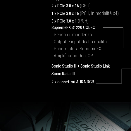
(CPU)
2 x PCIe 3.0 x 16
(PCH, in modalità x4)
1 x PCIe 3.0 x 16
(PCH)
3 x PCIe 3.0 x 1
SupremeFX S1220 CODEC
‧ Senso di impedenza
‧ Output e input di alta qualità
‧ Schermatura SupremeFX
‧ Amplificatori Dual OP
Sonic Studio III + Sonic Studio Link
Sonic Radar III
2 x connettori AURA RGB