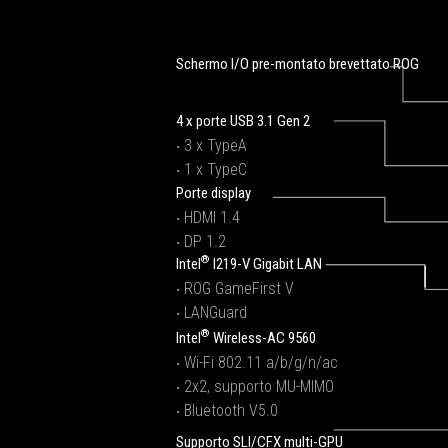
Schermo I/O pre-montato brevettato ROG
4 x porte USB 3.1 Gen 2
‧ 3 x TypeA
‧ 1 x TypeC
Porte display
‧ HDMI 1.4
‧ DP 1.2
®
Intel
I219-V Gigabit LAN
‧ ROG GameFirst V
‧ LANGuard
®
Intel
Wireless-AC 9560
‧ Wi-Fi 802.11 a/b/g/n/ac
‧ 2x2, supporto MU-MIMO
‧ Bluetooth V5.0
Supporto SLI/CFX multi-GPU