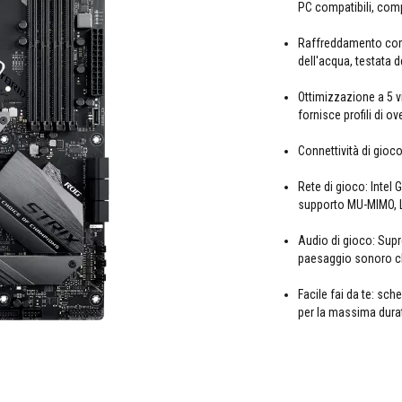
PC compatibili, comp
Raffreddamento comp
dell'acqua, testata 
Ottimizzazione a 5 v
fornisce profili di o
Connettività di gioc
Rete di gioco: Intel 
supporto MU-MIMO, 
Audio di gioco: Sup
paesaggio sonoro che
Facile fai da te: s
per la massima dura