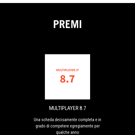
PREMI
MULTIPLAYER
Una
8.7
scheda
decisamente
completa
e
MULTIPLAYER 8.7
in
grado
Una scheda decisamente completa e in
di
grado di competere egregiamente per
competere
qualche anno