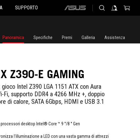
A
SUPPORTO
ASUS
home
logo
Panoramica
Specifiche
Premi
Galleria
Assistenza
IX Z390-E GAMING
 gioco Intel Z390 LGA 1151 ATX con Aura
i-Fi, supporto DDR4 a 4266 MHz +, doppio
ore di calore, SATA 6Gbps, HDMI e USB 3.1
processori desktop Intel® Core ™ 9 °/8 ° Gen
onizza l'illuminazione a LED con una vasta gamma di attrezzi