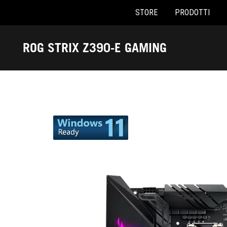
STORE
PRODOTTI
Accessibility links
Skip to content
Accessibility Help
Skip to Menu
Piè di pagina di ASUS
ROG STRIX Z390-E GAMING