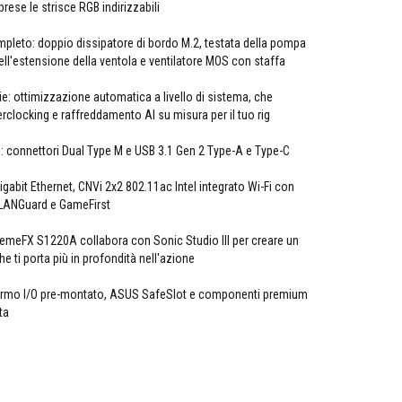
rese le strisce RGB indirizzabili
leto: doppio dissipatore di bordo M.2, testata della pompa
dell'estensione della ventola e ventilatore MOS con staffa
ie: ottimizzazione automatica a livello di sistema, che
verclocking e raffreddamento AI su misura per il tuo rig
o: connettori Dual Type M e USB 3.1 Gen 2 Type-A e Type-C
Gigabit Ethernet, CNVi 2x2 802.11ac Intel integrato Wi-Fi con
LANGuard e GameFirst
remeFX S1220A collabora con Sonic Studio III per creare un
 ti porta più in profondità nell'azione
chermo I/O pre-montato, ASUS SafeSlot e componenti premium
ta