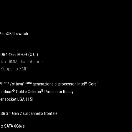
MemOK! II switch
DDR4 4266 MHz+ (O.C.)
‧ 4 x DIMM, dual-channel
‧ Supporto XMP
quarta
quarta
®
™
9
/ottava
generazione di processori Intel
Core
®
®
Pentium
Gold e Celeron
Processor Ready
per socket LGA 1151
SB 3.1 Gen 2 sul pannello frontale
6 x SATA 6Gb/s