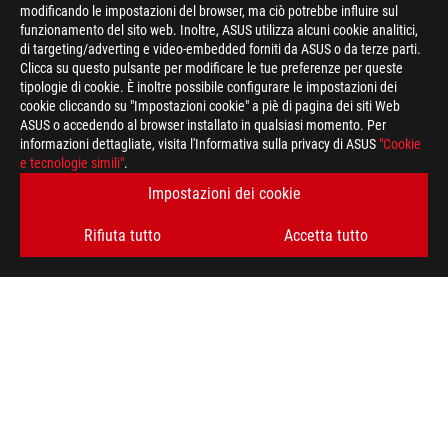
modificando le impostazioni del browser, ma ciò potrebbe influire sul
funzionamento del sito web. Inoltre, ASUS utilizza alcuni cookie analitici,
di targeting/adverting e video-embedded forniti da ASUS o da terze parti.
Clicca su questo pulsante per modificare le tue preferenze per queste
tipologie di cookie. È inoltre possibile configurare le impostazioni dei
cookie cliccando su "Impostazioni cookie" a piè di pagina dei siti Web
ASUS o accedendo al browser installato in qualsiasi momento. Per
informazioni dettagliate, visita l'Informativa sulla privacy di ASUS
"Cookie
e tecnologie simili"
.
Disclaimer
ATTENZIONE: Le caratteristiche tecniche descritte in questa pa
Impostazioni dei cookie
a livello internazionale e non necessariamente corrispondono a 
caratteristiche tecniche riportate sono quindi da ritenersi in
Rifiuta tutto
Accetta tutto
informazioni su prezzi e configurazioni relative ai modelli comm
descrizione delle specifiche tecniche del singolo prodotto. Per 
commercializzati sul territorio nazionale, suggeriamo di consult
I termini HDMI, Interfaccia multimediale ad alta definizione H
commerciale HDMI (HDMI Trade dress) e i loghi HDMI sono marc
Administrator, Inc.
Piè
di
>
GAMING SCHEDE MADRI
>
SCHEDE MADRI FILTER