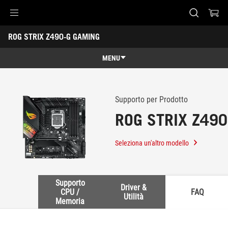
Accessibility links
ROG STRIX Z490-G GAMING
Skip to content
Accessibility Help
Skip to Menu
Piè di pagina di ASUS
-
Assistenza
MENU
Panoramica
Panoramica
Specifiche
Supporto per Prodotto
ROG STRIX Z49
Galleria
Dove comprare
Seleziona un'altro modello
Assistenza
Supporto
Driver &
CPU /
FAQ
Utilità
Memoria