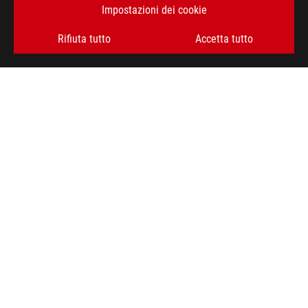
Impostazioni dei cookie
Rifiuta tutto
Accetta tutto
Piè
di
>
GAMING ALIMENTATORI
>
ALIMENTATORI FILTER
pagina
di
>
ROG STRIX 1000W GOLD (16-PIN CABLE)
SUPPORT
ASUS
RIMANI AGGIORNATO SUL MONDO ROG
ISCRIVITI
A PROPOSITO DI ROG
HOME
PRESSROOM
NEWS