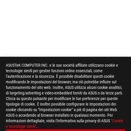
ASUSTeK COMPUTER INC. e le sue società affiliate utilizzano cookie e
tecnologie simili per gestire funzioni online essenziali, come
l'autenticazione e la sicurezza. È possibile disabilitare questi cookie
modificando le impostazioni del browser, ma ciò potrebbe influire sul
funzionamento del sito web. Inoltre, ASUS utilizza alcuni cookie analitici,
di targeting/adverting e video-embedded forniti da ASUS o da terze parti.
Disclaimer
ATTENZIONE: Le caratteristiche tecniche descritte in questa pa
Clicca su questo pulsante per modificare le tue preferenze per queste
a livello internazionale e non necessariamente corrispondono a 
tipologie di cookie. È inoltre possibile configurare le impostazioni dei
caratteristiche tecniche riportate sono quindi da ritenersi in
cookie cliccando su "Impostazioni cookie" a piè di pagina dei siti Web
informazioni su prezzi e configurazioni relative ai modelli comm
ASUS o accedendo al browser installato in qualsiasi momento. Per
descrizione delle specifiche tecniche del singolo prodotto. Per 
informazioni dettagliate, visita l'Informativa sulla privacy di ASUS
"Cookie
commercializzati sul territorio nazionale, suggeriamo di consult
e tecnologie simili"
.