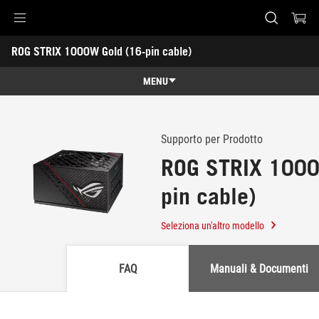
Accessibility links
ROG STRIX 1000W Gold (16-pin cable)
Skip to content
Accessibility Help
Skip to Menu
Piè di pagina di ASUS
-
Assistenza
MENU
Panoramica
Panoramica
Specifiche
Supporto per Prodotto
ROG STRIX 1000
Premi
pin cable)
Galleria
Dove comprare
Seleziona un'altro modello
Assistenza
FAQ
Manuali & Documenti