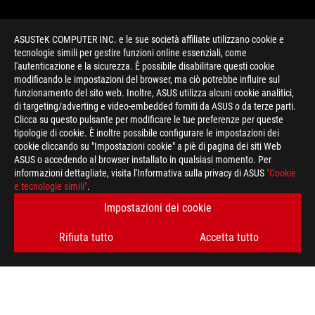
ASUSTeK COMPUTER INC. e le sue società affiliate utilizzano cookie e
tecnologie simili per gestire funzioni online essenziali, come
l'autenticazione e la sicurezza. È possibile disabilitare questi cookie
modificando le impostazioni del browser, ma ciò potrebbe influire sul
funzionamento del sito web. Inoltre, ASUS utilizza alcuni cookie analitici,
di targeting/adverting e video-embedded forniti da ASUS o da terze parti.
Clicca su questo pulsante per modificare le tue preferenze per queste
>
GAMING CALL OF DUTY MOBILE
tipologie di cookie. È inoltre possibile configurare le impostazioni dei
cookie cliccando su "Impostazioni cookie" a piè di pagina dei siti Web
ASUS o accedendo al browser installato in qualsiasi momento. Per
informazioni dettagliate, visita l'Informativa sulla privacy di ASUS
"Cookie
RIMANI AGGIORNATO SUL MONDO ROG
e tecnologie simili"
.
Impostazioni dei cookie
ISCRIVITI
Rifiuta tutto
Accetta tutto
A PROPOSITO DI ROG
HOME
PRESSROOM