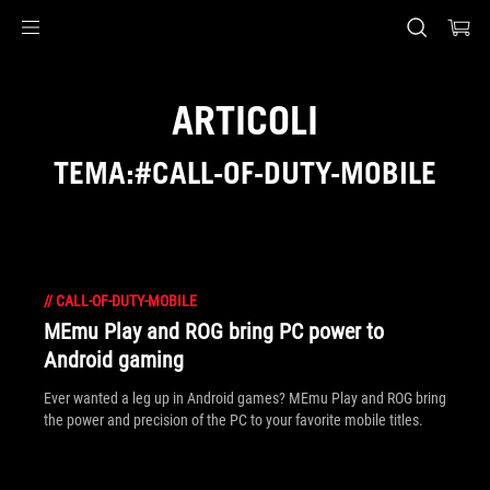
Accessibility links
Skip to content
Accessibility Help
Skip to Menu
Piè di pagina di ASUS
ARTICOLI
TEMA:#CALL-OF-DUTY-MOBILE
//
CALL-OF-DUTY-MOBILE
MEmu Play and ROG bring PC power to
Android gaming
Ever wanted a leg up in Android games? MEmu Play and ROG bring
the power and precision of the PC to your favorite mobile titles.