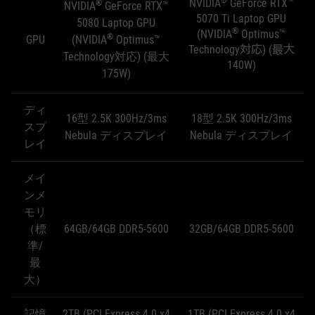
®
NVIDIA
GeForce RTX™
®
NVIDIA
GeForce RTX™
5070 Ti Laptop GPU
5080 Laptop GPU
®
(NVIDIA
Optimus™
®
GPU
(NVIDIA
Optimus™
Technology対応) (最大
Technology対応) (最大
140W)
175W)
ディ
16型 2.5K 300Hz/3ms
18型 2.5K 300Hz/3ms
スプ
Nebula ディスプレイ
Nebula ディスプレイ
レイ
メイ
ンメ
モリ
（標
64GB/64GB DDR5-5600
32GB/64GB DDR5-5600
準/
最
大）
記憶
2TB (PCI Express 4.0 x4
1TB (PCI Express 4.0 x4