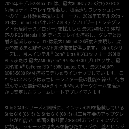
2026年モデルのStrix G16は、最大300Hz / 2.5K対応の ROG
Nebula ディスプレイを搭載し、超高速リフレッシュレー
トのゲーム体験を実現します。一方、2026年モデルのStrix
G18は、mini LEDパネルと AGLRテクノロジー (アンチグレ
ア・低反射テクノロジー) を採用した 最大240Hz / 2.5K対
応の ROG Nebula HDR ディスプレイを搭載し、グレアと反
射を低減します。G18は最大1,600nitsの輝度を実現し、深
みのある黒と鮮やかなHDR映像を提供します。 Strix Gシリ
®
ーズは、最大インテル
Core™ Ultra 9プロセッサー 290HX
Plus または 最大AMD Ryzen™ 9 9955HX3D プロセッサ 、最
®
大NVIDIA
GeForce RTX™ 5080 Laptop GPU、最大64GBの
DDR5-5600 RAM 搭載モデルをラインナップしています。こ
れらのスペックはまさに​​モンスター級の性能を誇り、待ち
望んでいた最新のAAAタイトルやeスポーツゲームを高速
かつ安定したフレームレートでプレイできます。
Strix SCARシリーズと同様に、インテルCPUを搭載している
Strix G16 (G615) と Strix G18 (G815) は工具不要のアップグレ
ードが可能で、底面を取り囲むRGB対応ライティングバー
に加え、シャーシには丸みを帯びたエッジや、蓋とヒンジ