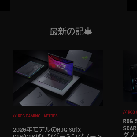
最新の記事
ROG 
ROG GAMING LAPTOPS
ROG 
SC
2026年モデルのROG Strix
グノ
G16/G18が再びゲーミングノート