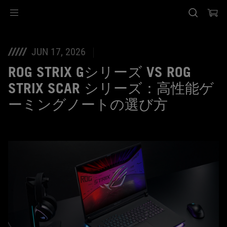
Accessibility links
Skip to content
Accessibility Help
Skip to Menu
ASUS Footer
JUN 17, 2026
ROG STRIX Gシリーズ VS ROG
STRIX SCAR シリーズ：高性能ゲ
ーミングノートの選び方