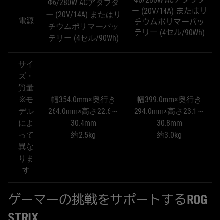
Φ6/280W ACアダプタ
Φ6/280W ACアダプタ
ー (20V/14A) またはリ
ー (20V/14A) またはリ
電源
チウムポリマーバッ
チウムポリマーバッ
テリー (4セル/90Wh)
テリー (4セル/90Wh)
サイ
ズ・
質量
※モ
幅354.0mm×奥行き
幅399.0mm×奥行き
デル
264.0mm×高さ22.6～
294.0mm×高さ23.1～
によ
30.4mm
30.8mm
って
約2.5kg
約3.0kg
異な
りま
す
ゲーマーの挑戦をサポートするROG
STRIX