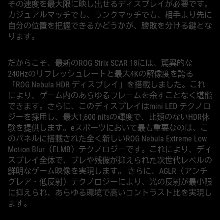
その速度を最大限に映し出せるディスプレイが必要です。
カジュアルマッチでも、ランクマッチでも、相手より先に
自分の位置を把握できるかどうかが、勝敗を分ける鍵とな
ります。
だからこそ、最新のROG Strix SCAR 18には、驚異的な
240Hzのリフレッシュレートと最大4Kの解像度を誇る
「ROG Nebula HDR ディスプレイ」を搭載しました。これ
により、ゲーム内のあらゆるフレームを余すことなく堪能
できます。さらに、このディスプレイはmini LED テクノロ
ジーを採用し、最大1,600 nitsの輝度で、比類のないHDR体
験を提供します。eスポーツにおいて最も重要なのは、こ
のパネルに搭載された全く新しいROG Nebula Extreme Low
Motion Blur（ELMB）テクノロジーです。これにより、ディ
スプレイ全体で、ブレや残像が抑えられた次世代レベルの
鮮明なゲーム映像を実現します。 さらに、AGLR（アンチ
グレア・低反射）テクノロジーにより、光の反射が最小限
に抑えられ、あらゆる環境で高いコントラスト比を実現し
ます。