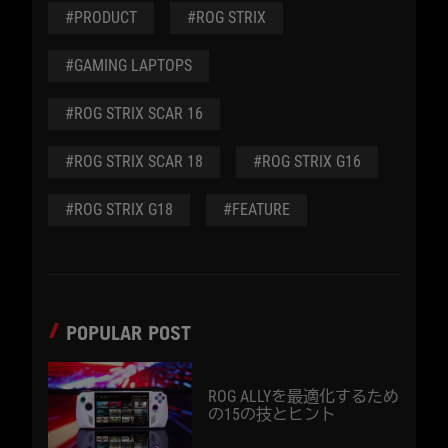
#PRODUCT
#ROG STRIX
#GAMING LAPTOPS
#ROG STRIX SCAR 16
#ROG STRIX SCAR 18
#ROG STRIX G16
#ROG STRIX G18
#FEATURE
POPULAR POST
ROG ALLYを最適化するため
の15の技とヒント