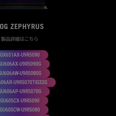
OG ZEPHYRUS
製品詳細はこちら
GX651AX-U9R5090
GU606AX-U9R5090G
GU606AW-U9R5080G
606AR-U9R5070TIG32G
GU606AP-U9R5070G
GU605CX-U9R5090
GU605CW-U9R5080