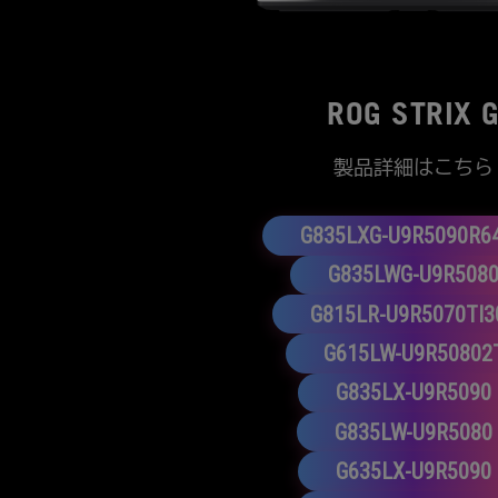
ROG STRIX 
製品詳細はこちら
G835LXG-U9R5090R6
G835LWG-U9R508
G815LR-U9R5070TI3
G615LW-U9R50802
G835LX-U9R5090
G835LW-U9R5080
G635LX-U9R5090