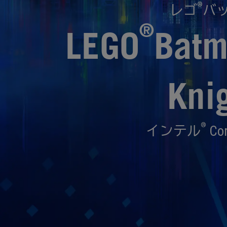
®
レゴ
バ
®
LEGO
Batm
Kn
®
インテル
Co