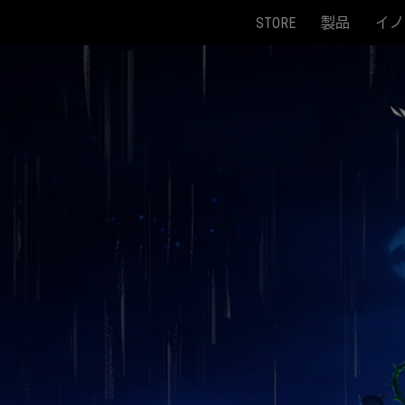
STORE
製品
イノ
Accessibility links
Skip to content
Accessibility Help
Skip to Menu
ASUS Footer