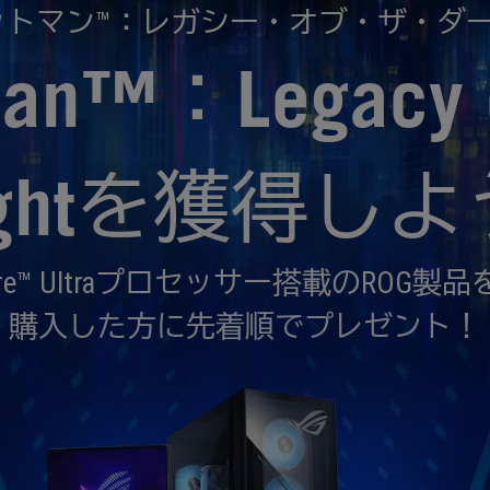
ットマン™：レガシー・オブ・ザ・ダ
an™：Legacy o
ightを獲得し
re™ Ultraプロセッサー搭載のROG製品をA
購入した方に先着順でプレゼント！