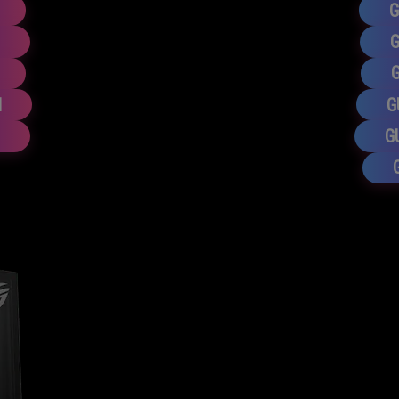
G
I
G
G