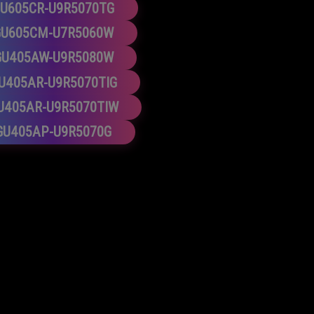
U605CR-U9R5070TG
GU605CM-U7R5060W
GU405AW-U9R5080W
U405AR-U9R5070TIG
U405AR-U9R5070TIW
GU405AP-U9R5070G