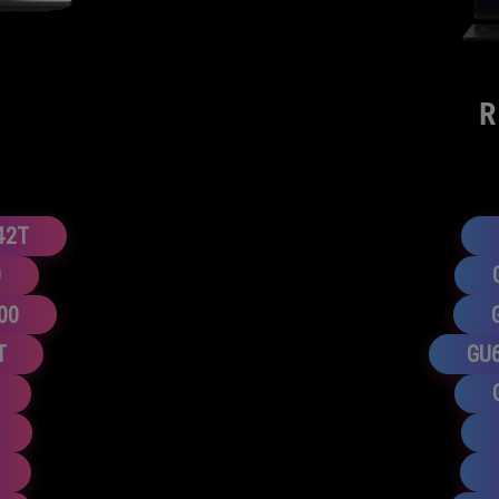
G
R
42T
0
00
T
GU