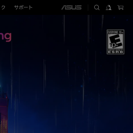
ック
サポート
ASUS
home
logo