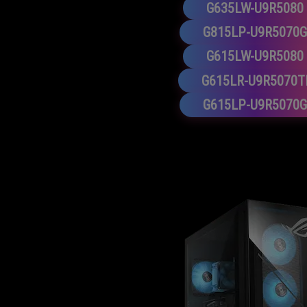
G635LW-U9R5080
G815LP-U9R5070G
G615LW-U9R5080
G615LR-U9R5070T
G615LP-U9R5070G