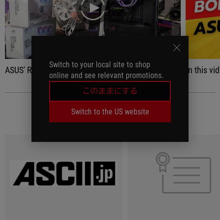
play
Switch to your local site to shop
ASUS' RYOU III AIOs are up there with the best AIOs that we have ever tested
In this video, thanks to Asus, I'm going to introduce yo
online and see relevant promotions.
このままにする
Switch to the US website
レビュー記事
(5)