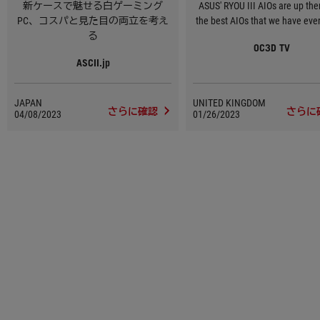
新ケースで魅せる白ゲーミング
ASUS' RYOU III AIOs are up the
PC、コスパと見た目の両立を考え
the best AIOs that we have ever
る
OC3D TV
ASCII.jp
JAPAN
UNITED KINGDOM
さらに確認
さらに
04/08/2023
01/26/2023