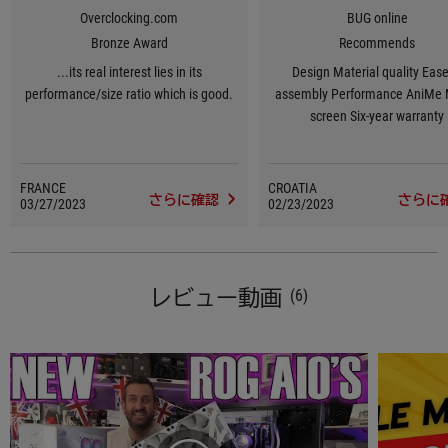
Overclocking.com
BUG online
Bronze Award
Recommends
...its real interest lies in its
Design Material quality Ease
performance/size ratio which is good.
assembly Performance AniMe Matrix
screen Six-year warranty
FRANCE
CROATIA
さらに確認
さらに
03/27/2023
02/23/2023
レビュー動画
(6)