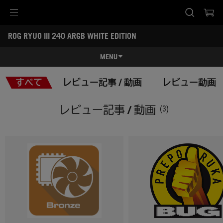
Accessibility links
ROG RYUO III 240 ARGB WHITE EDITION
Skip to content
Accessibility Help
Skip to Menu
ASUS Footer
-
レ
MENU
ビ
ュ
特長
ー
すべて
レビュー記事 / 動画
レビュー動画
記
特長
スペック
事
/
レビュー記事 / 動画
(3)
動
レビュー記事 / 動画
画
ギャラリー
サポート