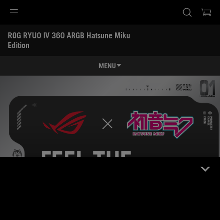
Accessibility links
ROG RYUO IV 360 ARGB Hatsune Miku 
Skip to content
Accessibility Help
Skip to Menu
ASUS Footer
Edition
MENU
特長
特長
スペック
レビュー記事 / 動画
ギャラリー
FEEL THE
サポート
BEAT,
IN-GAME