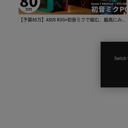
【予算80万】ASUS ROG×初音ミクで組む、最高にみっくみくなハイエンドゲーミングPC【R7 9800X3D + RTX 5080】
Switch 