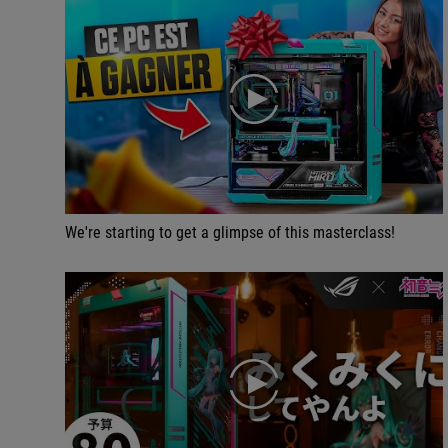
play
We're starting to get a glimpse of this masterclass!
play