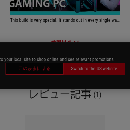
This build is very special. It stands out in every single way and you can see how much effort went into each of the individual parts that also fit together so well.
全部見る
to your local site to shop online and see relevant promotions.
このままにする
Switch to the US website
レビュー記事
(1)