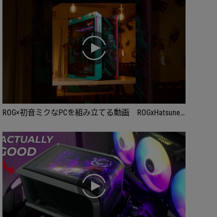
play
ROG×初音ミクなPCを組み立てる動画 ROGxHatsuneMiku #ROG #自作pc #ゲーミングPC #asmr #PR #初音ミク
play