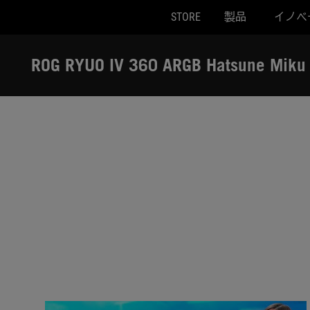
STORE
製品
イノベ
Accessibility links
Skip to content
Accessibility Help
Skip to Menu
ASUS Footer
ROG RYUO IV 360 ARGB Hatsune Miku 
-
レ
ビ
ュ
ー
記
事
/
動
画