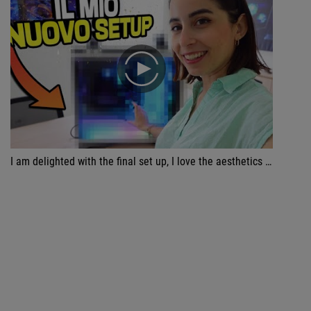
play
I am delighted with the final set up, I love the aesthetics and the white components which I find very elegant. Special mention to the portable 16 inch ROG Strix, personally I am using it for portable consoles because it is very convenient to move around but also when travelling. The moonlight white peripherals then complete the set up in a minimalist way.