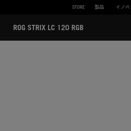
STORE
製品
イノベ
Accessibility links
Skip to content
Accessibility Help
Skip to Menu
ASUS Footer
ROG STRIX LC 120 RGB
-
レ
ビ
ュ
ー
記
事
/
動
画