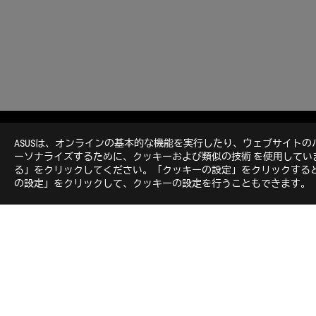
ASUS
Footer
ASUSは、オンラインの基本的な機能を実行したり、ウェブサイト
>
GAMING AIO液冷クーラー
>
ROG STRIX LC
>
RO
ーソナライズするために、クッキーおよび類似の技術 を使用して
る」をクリックしてください。「クッキーの設定」をクリックすると
の設定」をクリックして、クッキーの設定を行うこともできます。
ROGについて
NEWSROOM
ホーム
Japan/日本語