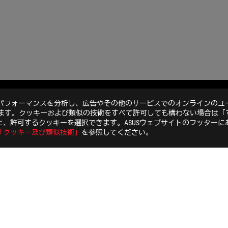
のパフォーマンスを分析し、広告やその他のサービスでのオンラインのユ
G STRIX LC 120 RGB
GALLERY
います。クッキーおよび類似の技術をすべて許可しても構わない場合は「
、許可するクッキーを選択できます。ASUSウェブサイトのフッターに
「クッキー及び類似技術」
を参照してください。
特定商取引法に基づく表記
個人情報保護方針
ご利用条件
COOKI