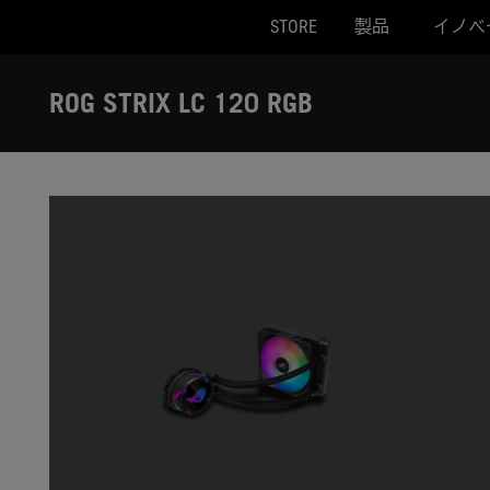
STORE
製品
イノベ
Accessibility links
Skip to content
Accessibility Help
Skip to Menu
ASUS Footer
ROG STRIX LC 120 RGB
-
ギ
ャ
ラ
リ
ー