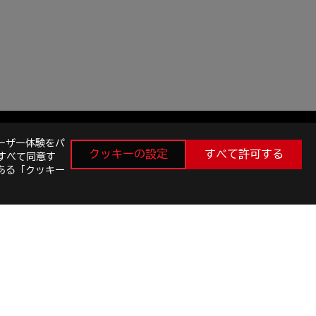
ーザー体験をパ
クッキーの設定
すべて許可する
すべて同意す
ある「クッキー
最新のお得情報などを手に入れよう
新規登録
facebook
instagram
twitter
youtube
E SETTINGS
©ASUSTEK COMPUTER INC. ALL RIGHTS RESERVED.