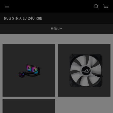
Accessibility links
ROG STRIX LC 240 RGB
Skip to content
Accessibility Help
Skip to Menu
ASUS Footer
-
ギ
MENU
ャ
ラ
特長
リ
ー
特長
スペック
レビュー記事 / 動画
ギャラリー
サポート