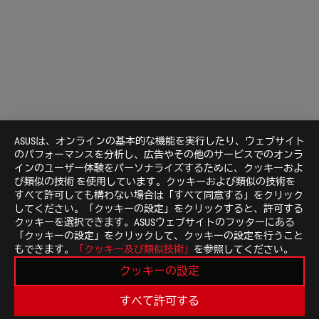
ASUSは、オンラインの基本的な機能を実行したり、ウェブサイト
のパフォーマンスを分析し、広告やその他のサービスでのオンラ
インのユーザー体験をパーソナライズするために、クッキーおよ
び類似の技術 を使用しています。クッキーおよび類似の技術を
すべて許可しても構わない場合は「すべて同意する」をクリック
してください。「クッキーの設定」をクリックすると、許可する
クッキーを選択できます。ASUSウェブサイトのフッターにある
「クッキーの設定」をクリックして、クッキーの設定を行うこと
ASUS
もできます。
「クッキー及び類似技術」
を参照してください。
Footer
>
GAMING AIO液冷クーラー
>
ROG STRIX LC
クッキーの設定
>
ROG STRIX LC 240 RGB
GALLERY
すべて許可する