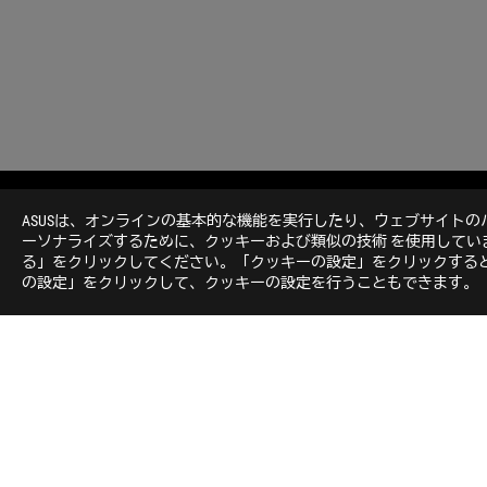
ASUS
Footer
ASUSは、オンラインの基本的な機能を実行したり、ウェブサイト
>
GAMING AIO液冷クーラー
>
ROG STRIX LC
>
RO
ーソナライズするために、クッキーおよび類似の技術 を使用して
る」をクリックしてください。「クッキーの設定」をクリックすると
の設定」をクリックして、クッキーの設定を行うこともできます。
ROGについて
NEWSROOM
ホーム
Japan/日本語