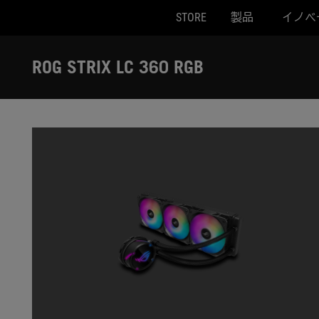
STORE
製品
イノベ
Accessibility links
Skip to content
Accessibility Help
Skip to Menu
ASUS Footer
ROG STRIX LC 360 RGB
-
ギ
ャ
ラ
リ
ー