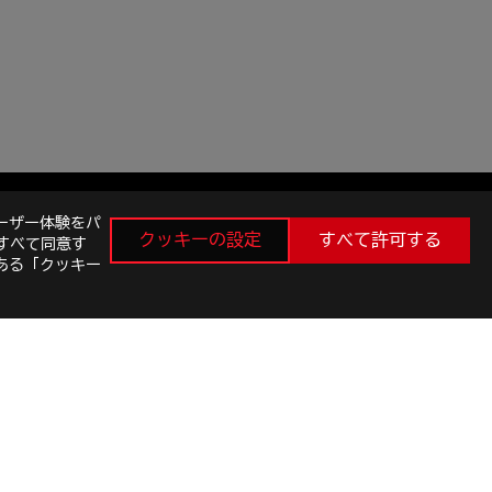
ーザー体験をパ
クッキーの設定
すべて許可する
すべて同意す
ある「クッキー
最新のお得情報などを手に入れよう
新規登録
facebook
instagram
twitter
youtube
E SETTINGS
©ASUSTEK COMPUTER INC. ALL RIGHTS RESERVED.