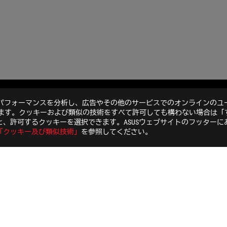
のパフォーマンスを分析し、広告やその他のサービスでのオンラインのユ
G STRIX LC 360 RGB
GALLERY
います。クッキーおよび類似の技術をすべて許可しても構わない場合は「
、許可するクッキーを選択できます。ASUSウェブサイトのフッターに
「クッキー及び類似技術」
を参照してください。
特定商取引法に基づく表記
個人情報保護方針
ご利用条件
COOKI