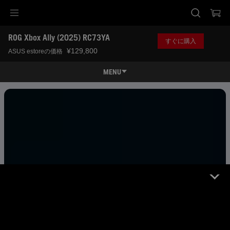
Accessibility links
ROG Xbox Ally (2025) RC73YA
Skip to content
Accessibility Help
Skip to Menu
ASUS Footer
すぐに購入
¥129,800
ASUS estoreの価格
MENU
特長
特長
スペック
レビュー記事 / 動画
ギャラリー
購入先一覧
サポート