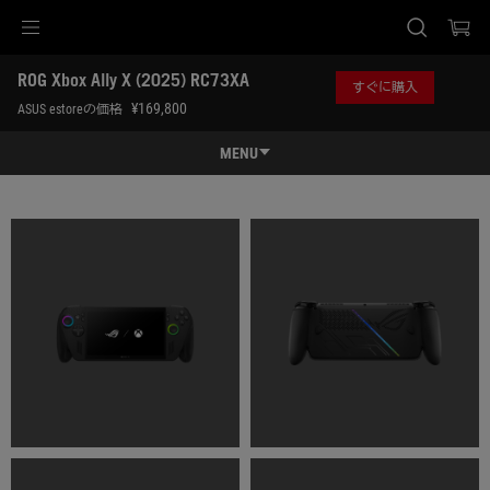
Accessibility links
ROG Xbox Ally X (2025) RC73XA
Skip to content
Accessibility Help
Skip to Menu
ASUS Footer
すぐに購入
-
¥169,800
ASUS estoreの価格
ギ
ャ
MENU
ラ
リ
特長
ー
特長
スペック
レビュー記事 / 動画
ギャラリー
購入先一覧
サポート