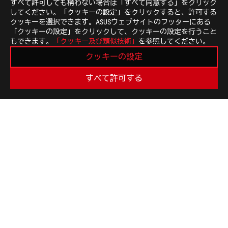
すべて許可しても構わない場合は「すべて同意する」をクリック
してください。「クッキーの設定」をクリックすると、許可する
クッキーを選択できます。ASUSウェブサイトのフッターにある
「クッキーの設定」をクリックして、クッキーの設定を行うこと
もできます。
「クッキー及び類似技術」
を参照してください。
ASUS
Footer
クッキーの設定
>
GAMING ポータブルゲーム機
>
ROG ALLY
すべて許可する
>
ROG XBOX ALLY X (2025)
GALLERY
最新のお得情報などを手に入れよう
新規登録
ROGについて
NEWSROOM
ホーム